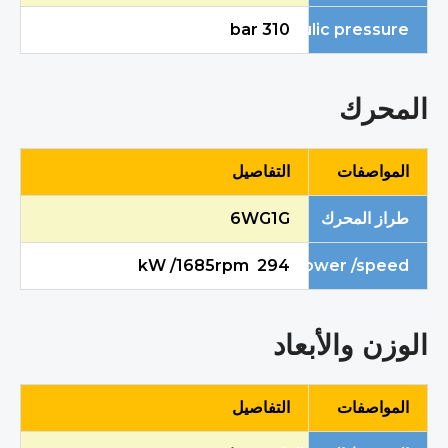
Maximum hydraulic pressure
310 bar
المحرك
المواصفات
التفاصيل
طراز المحرك
6WG1G
Engine Max Net Power /speed
294 kW /1685rpm
الوزن والأبعاد
المواصفات
التفاصيل