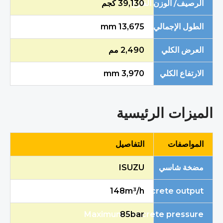
الرصيف/ الوزن الفارغ
39,130
كجم
الطول الإجمالي
13,675 mm
العرض الكلي
2,490
مم
الارتفاع الكلي
3,970 mm
الميزات الرئيسية
المواصفات
التفاصيل
مضخة شاسي
ISUZU
Maximum concrete output
148m³/h
Maximum concrete pressure
85bar