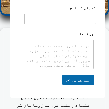
س
کمپنی کا نام
پیغامات
بھرپور تجربہ
بھاری مشینری برآمد کرنے کی صنعت
میں 12 سال سے زیادہ کے ساتھ، ہم ہر
پروجیکٹ کے لیے بے مثال علم،
تکنیکی سمجھ اور حقیقی دنیا کی
جمع کریں ✉️
مہارت لاتے ہیں۔ ہماری ٹیم نے
متعدد صنعتوں کے کلائنٹس کے ساتھ
کام کیا ہے، جس سے ہمیں قابل
اعتماد رہنمائی، سازوسامان کی