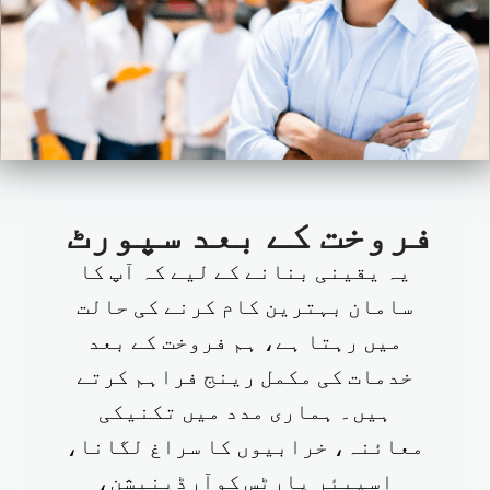
فروخت کے بعد سپورٹ
یہ یقینی بنانے کے لیے کہ آپ کا
سامان بہترین کام کرنے کی حالت
میں رہتا ہے، ہم فروخت کے بعد
خدمات کی مکمل رینج فراہم کرتے
ہیں۔ ہماری مدد میں تکنیکی
معائنہ، خرابیوں کا سراغ لگانا،
اسپیئر پارٹس کوآرڈینیشن،