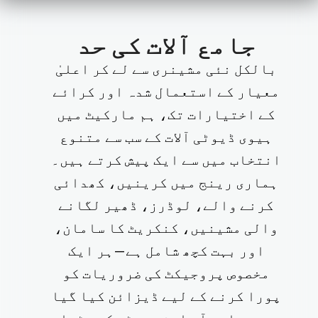
جامع آلات کی حد
بالکل نئی مشینری سے لے کر اعلیٰ
معیار کے استعمال شدہ اور کرائے
کے اختیارات تک، ہم مارکیٹ میں
ہیوی ڈیوٹی آلات کے سب سے متنوع
انتخاب میں سے ایک پیش کرتے ہیں۔
ہماری رینج میں کرینیں، کھدائی
کرنے والے، لوڈرز، ڈھیر لگانے
والی مشینیں، کنکریٹ کا سامان،
اور بہت کچھ شامل ہے—ہر ایک
مخصوص پروجیکٹ کی ضروریات کو
پورا کرنے کے لیے ڈیزائن کیا گیا