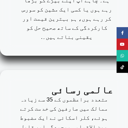
ہے۔ چاہے آپ اپنے بیڑے کو بڑھا
رہے ہوں یا کسی ایک مشین کو سورس
کر رہے ہوں، ہم بہترین قیمت اور
کارکردگی کے ساتھ صحیح حل کو
فیس بک
یقینی بناتے ہیں۔.
یوٹیوب
واٹس ایپ
ٹِک ٹاک
عالمی رسائی
متعدد براعظموں کے 35 سے زیادہ
ممالک میں صارفین کی خدمت کرتے
ہوئے، کلر اسکائی نے ایک مضبوط
بین الاقوامی موجودگی اور قابل