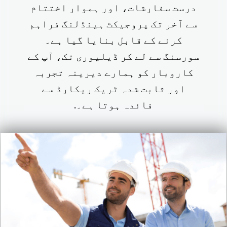
درست سفارشات، اور ہموار اختتام
سے آخر تک پروجیکٹ ہینڈلنگ فراہم
کرنے کے قابل بنایا گیا ہے۔
سورسنگ سے لے کر ڈیلیوری تک، آپ کے
کاروبار کو ہمارے دیرینہ تجربہ
اور ثابت شدہ ٹریک ریکارڈ سے
فائدہ ہوتا ہے۔.