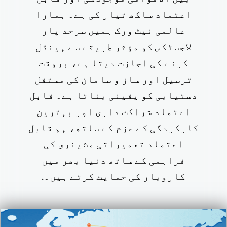
اعتماد ساکھ تیار کی ہے۔ ہمارا
عالمی نیٹ ورک ہمیں سرحد پار
لاجسٹکس کو مؤثر طریقے سے ہینڈل
کرنے کی اجازت دیتا ہے، بروقت
ترسیل اور ساز و سامان کی مستقل
دستیابی کو یقینی بناتا ہے۔ قابل
اعتماد شراکت داری اور بہترین
کارکردگی کے عزم کے ساتھ، ہم قابل
اعتماد تعمیراتی مشینری کی
فراہمی کے ساتھ دنیا بھر میں
کاروبار کی حمایت کرتے ہیں۔.