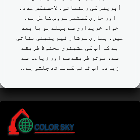
آپریٹر کی رہنمائی، لاجسٹکس مدد،
اور جاری کسٹمر سروس شامل ہے۔
خواہ خریداری سے پہلے ہو یا بعد
میں، ہماری سرشار ٹیم یقینی بناتی
ہے کہ آپ کی مشینری محفوظ طریقے
سے، موثر طریقے سے اور زیادہ سے
زیادہ اپ ٹائم کے ساتھ چلتی ہے۔.
Tamil
Bengali
Hindi