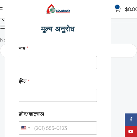
0
$
0.0
क्रॉलर क्रेन
होम
क्रॉलर क्रेन
कॉलम दिखाएँ
मूल्य अनुरोध
No products were found matching your selection.
नाम
*
और पढ़ें
ईमेल
*
फ़ोन/व्हाट्सएप
फेसबुक
यूट्यूब