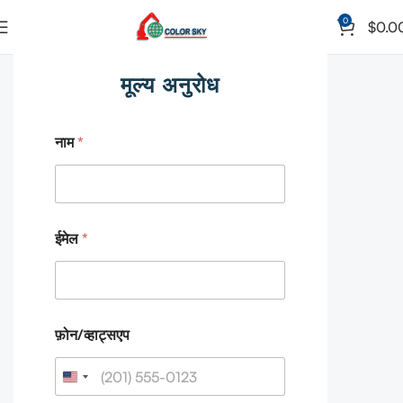
0
$
0.0
मूल्य अनुरोध
*
नाम
*
ई
मे
ल
*
ई
मे
ईमेल
*
ल
ना
म
फ़ोन/व्हाट्सएप