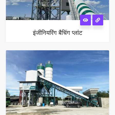
इंजीनियरिंग बैचिंग प्लांट