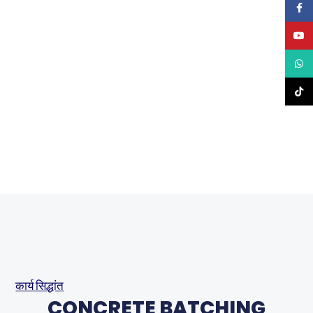
फेसबुक
यूट्यूब
What
टिकटॉ
कार्य सिद्धांत
CONCRETE BATCHING