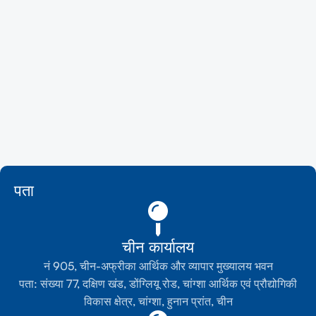
और पढ़ें
पता
चीन कार्यालय
नं 905, चीन-अफ्रीका आर्थिक और व्यापार मुख्यालय भवन
पता: संख्या 77, दक्षिण खंड, डोंग्लियू रोड, चांग्शा आर्थिक एवं प्रौद्योगिकी
विकास क्षेत्र, चांग्शा, हुनान प्रांत, चीन