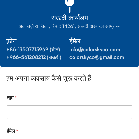
सऊदी कार्यालय
अल जज़ीरा जिला, रियाद 14261, सऊदी अरब का साम्राज्य
फ़ोन
ईमेल
+86-13507313969 (चीन)
info@colorskyco.com
+966-561208212 (सऊदी)
colorskyco@gmail.com
हम अपना व्यवसाय कैसे शुरू करते हैं
N
नाम
*
a
m
e
ना
म
ना
ईमेल
*
म