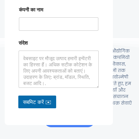
कंपनी का नाम
कंक्रीट बैचिंग प्लांट
संदेश
एक पेशेवर कंक्रीट मिक्सिंग प्लांट निर्माता के रूप में, हम औद्योगिक
उपकरण क्षेत्र में गहराई से स्थापित हैं और वैश्विक उपकरण कंपनियों
तथा अंतिम उपयोगकर्ताओं को कोर घटक अनुसंधान एवं विकास,
पूर्ण मशीन निर्माण से लेकर बुद्धिमत्तापूर्ण एकीकृत समाधानों तक
व्यापक वन-स्टॉप सेवाएँ प्रदान करने के लिए प्रतिबद्ध हैं। नवोन्मेषी
तकनीकों और लीन मैन्युफैक्चरिंग क्षमताओं का लाभ उठाते हुए, हम
उच्च-सटीक कंक्रीट मिक्सर, बुद्धिमत्तापूर्ण नियंत्रण प्रणालियाँ और
अन्य कोर उत्पाद प्रदान करते हैं, साथ ही डिजाइन, स्थापना, संचालन
सबमिट करें ✉️
और रखरखाव सहित अनुकूलित पूर्ण उपकरण और जीवनचक्र सेवाएँ
भी उपलब्ध कराते हैं।
हमसे संपर्क करें