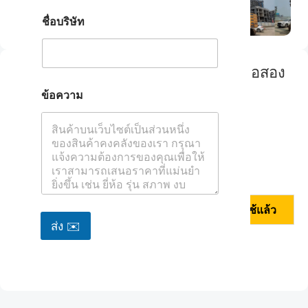
a
ชื่อบริษัท
t
s
A
p
เครื่องเจาะหมุนเวียน Bauer BG26 มือสอง
p
ปี 2017
*
ข้อความ
Max. Drilling Diameter：2000mm
Max. Drilling Depth：70m
Operating Weight：75-80T
ดูข้อมูลจำเพาะทั้งหมด
ข้อมูลเพิ่มเติม
ประเภทของอุปกรณ์
การขาย
,
ใช้แล้ว
ส่ง ✉️
ขอใบเสนอราคา
แชร์: