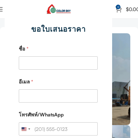
0
$
0.0
หน้าหลัก
เครื่องจักรสำหรับแท่นขุดเจาะปิโตรเลียม
ขอใบเสนอราคา
W
ชื่อ
*
h
a
t
s
A
p
อีเมล
*
p
โ
ท
ร
ศั
พ
โทรศัพท์/WhatsApp
ท์
/
W
h