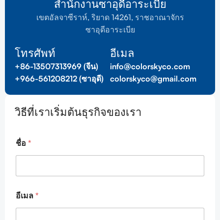
สำนักงานซาอุดีอาระเบีย
เขตอัลจาซีราห์, ริยาด 14261, ราชอาณาจักร
ซาอุดีอาระเบีย
โทรศัพท์
อีเมล
+86-13507313969 (จีน)
info@colorskyco.com
+966-561208212 (ซาอุดี)
colorskyco@gmail.com
วิธีที่เราเริ่มต้นธุรกิจของเรา
ข้
ชื่อ
*
อ
ค
ว
า
ม
ชื่
อีเมล
*
อ
E
m