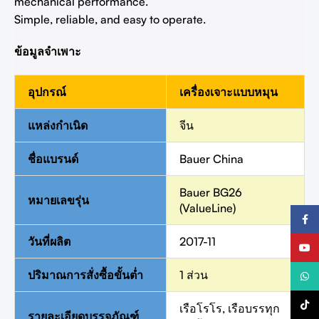
mechanical performance.
Simple, reliable, and easy to operate.
ข้อมูลจำเพาะ
อุปกรณ์
เครื่องเจาะแบบหมุน
แหล่งกำเนิด
จีน
ชื่อแบรนด์
Bauer China
Bauer BG26
หมายเลขรุ่น
(ValueLine)
เฟสบุ๊
วันที่ผลิต
2017-11
ยูทูป
ปริมาณการสั่งซื้อขั้นต่ำ
1 ส่วน
วอทส์
TikTo
เรือโรโร, เรือบรรทุก
รายละเอียดบรรจุภัณฑ์