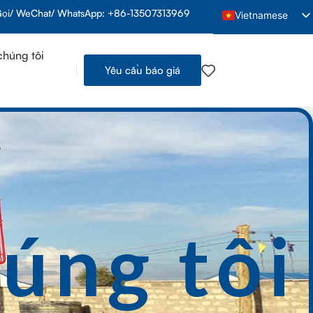
ọi/ WeChat/ WhatsApp: +86-13507313969
Vietnamese
English
chúng tôi
Arabic
Yêu cầu báo giá
French
Spanish
Indonesian
Thai
Portuguese
Russian
úng tôi
Hindi
Bengali
Urdu
Tamil