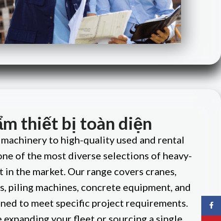
m thiết bị toàn diện
achinery to high-quality used and rental
one of the most diverse selections of heavy-
 in the market. Our range covers cranes,
s, piling machines, concrete equipment, and
ed to meet specific project requirements.
Faceb
expanding your fleet or sourcing a single