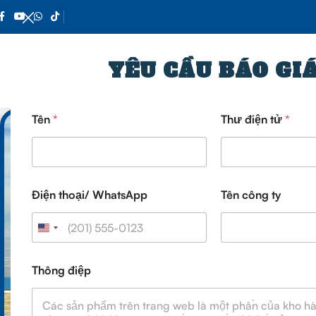
YÊU CẦU BÁO GI
Tên
*
Thư điện tử
*
Điện thoại/ WhatsApp
Tên công ty
Dịch v
c
Thông điệp
ô
n
g
t