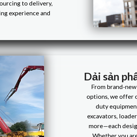
urcing to delivery,
ing experience and
Dải sản phẩ
From brand-new m
options, we offer 
duty equipment
excavators, loader
more—each design
Whether you are 