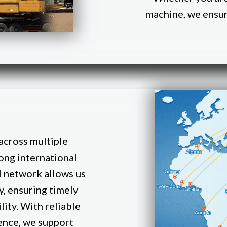
machine, we ensure
across multiple
ong international
l network allows us
y, ensuring timely
ity. With reliable
ence, we support