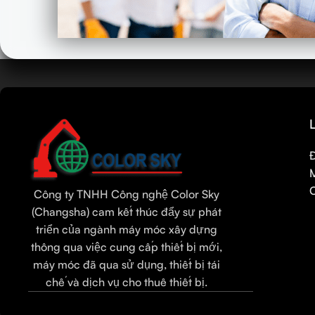
Tamil
Urdu
Bengali
Hindi
Russian
Portuguese
Công ty TNHH Công nghệ Color Sky
Thai
(Changsha) cam kết thúc đẩy sự phát
Indonesian
triển của ngành máy móc xây dựng
Spanish
thông qua việc cung cấp thiết bị mới,
máy móc đã qua sử dụng, thiết bị tái
French
chế và dịch vụ cho thuê thiết bị.
Arabic
English