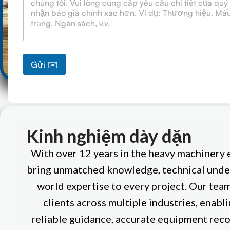
ử
M
e
s
s
a
Gửi ✉️
g
e
s
Kinh nghiệm dày dặn
With over 12 years in the heavy machinery 
bring unmatched knowledge, technical under
world expertise to every project. Our tea
clients across multiple industries, enabl
reliable guidance, accurate equipment re