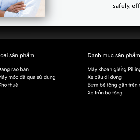
safely, e
Loại sản phẩm
Danh mục sản phẩ
Đang rao bán
Máy khoan giếng Pillin
Máy móc đã qua sử dụng
Xe cẩu di động
Cho thuê
Bơm bê tông gắn trên x
Xe trộn bê tông