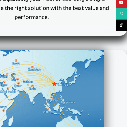
YouTu
 the right solution with the best value and
What
performance.
TikTo