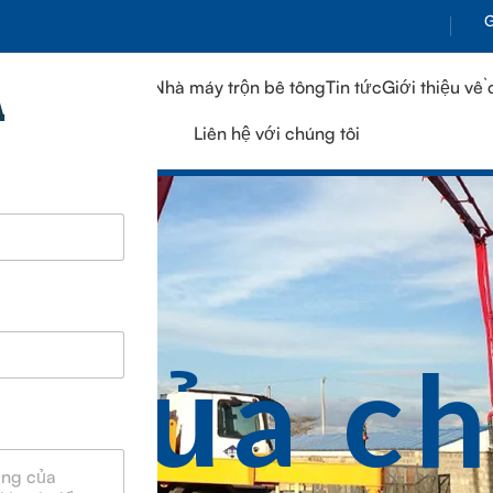
G
Trang chủ
Sản phẩm
Nhà máy trộn bê tông
Tin tức
Giới thiệu về 
Á
Liên hệ với chúng tôi
ụ của ch