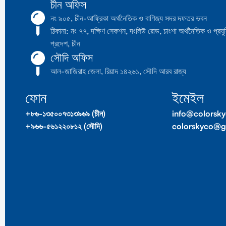
চীন অফিস
নং ৯০৫, চীন-আফ্রিকা অর্থনৈতিক ও বাণিজ্য সদর দফতর ভবন
ঠিকানা: নং ৭৭, দক্ষিণ সেকশন, দংলিউ রোড, চাংশা অর্থনৈতিক ও প্রযুক
প্রদেশ, চীন
সৌদি অফিস
আল-জাজিরাহ জেলা, রিয়াদ ১৪২৬১, সৌদি আরব রাজ্য
ফোন
ইমেইল
+৮৬-১৩৫০০৭৩১৩৯৬৯ (চীন)
info@colorsk
+৯৬৬-৫৬১২২০৮১২ (সৌদি)
colorskyco@g