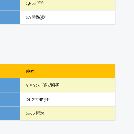
৫,৮০০ মিমি
১.২ কিমি/ঘন্টা
বিবরণ
২ × ৪৫০ লিটার/মিনিট
৩৫ মেগাপাস্কাল
১০০০ লিটার