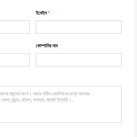
ইমেইল
*
কোম্পানির নাম