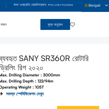
কল/ ওয়েচ্যাট/ হোয়াটসঅ্যাপ: +৮৬-১৩৫০৭৩১৩৯৬৯
Bengali
English
Arabic
 করুন
মূল্য অনুরোধ
French
Spanish
Indonesian
Vietnamese
ব্যবহৃত SANY SR360R রোটারি
Thai
ড্রিলিং রিগ ২০২০
Portuguese
Max. Drilling Diameter：3000mm
Russian
Max. Drilling Depth：122/94m
Hindi
Operating Weight：105T
সমস্ত স্পেসিফিকেশন দেখুন
Urdu
্য
Tamil