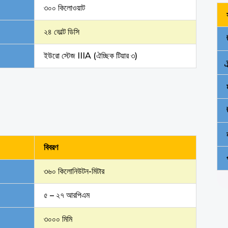
৩০০ কিলোওয়াট
২৪ ভোল্ট ডিসি
ইউরো স্টেজ IIIA (ঐচ্ছিক টিয়ার ৩)
বিবরণ
৩৬০ কিলোনিউটন-মিটার
৫ – ২৭ আরপিএম
৩০০০ মিমি