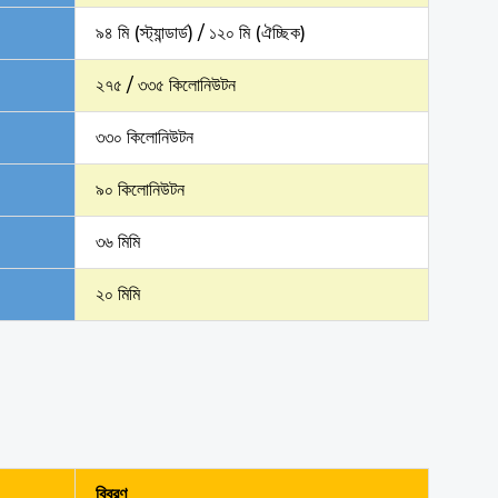
৯৪ মি (স্ট্যান্ডার্ড) / ১২০ মি (ঐচ্ছিক)
২৭৫ / ৩৩৫ কিলোনিউটন
৩৩০ কিলোনিউটন
৯০ কিলোনিউটন
৩৬ মিমি
২০ মিমি
বিবরণ