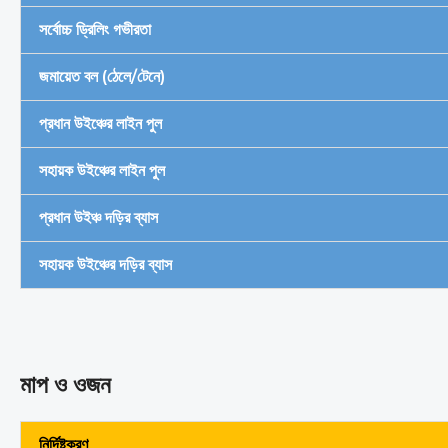
সর্বোচ্চ ড্রিলিং গভীরতা
জমায়েত বল (ঠেলে/টেনে)
প্রধান উইঞ্চের লাইন পুল
সহায়ক উইঞ্চের লাইন পুল
প্রধান উইঞ্চ দড়ির ব্যাস
সহায়ক উইঞ্চের দড়ির ব্যাস
মাপ ও ওজন
নির্দিষ্টকরণ