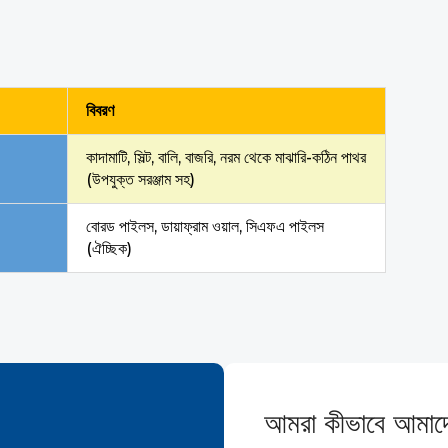
বিবরণ
কাদামাটি, সিল্ট, বালি, বাজরি, নরম থেকে মাঝারি-কঠিন পাথর
(উপযুক্ত সরঞ্জাম সহ)
বোরড পাইলস, ডায়াফ্রাম ওয়াল, সিএফএ পাইলস
(ঐচ্ছিক)
আমরা কীভাবে আমাদের