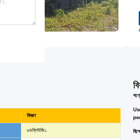
ব
পণ্য
Us
বিবরণ
pe
৬ডব্লিউজি১
বিশ