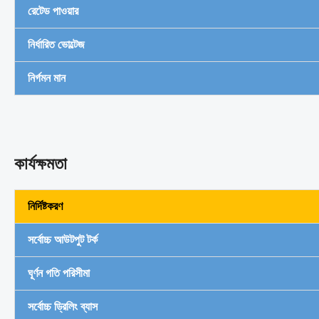
রেটেড পাওয়ার
নির্ধারিত ভোল্টেজ
নির্গমন মান
কার্যক্ষমতা
নির্দিষ্টকরণ
সর্বোচ্চ আউটপুট টর্ক
ঘূর্ণন গতি পরিসীমা
সর্বোচ্চ ড্রিলিং ব্যাস