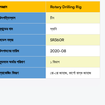
সরঞ্জাম
Rotary Drilling Rig
উৎপত্তিস্থল
চীন
ব্র্যান্ডের নাম
স্যানি
মডেল নম্বর
SR360R
উৎপাদনের তারিখ
2020-08
ন্যূনতম অর্ডার পরিমাণ
১ বিভাগ
প্যাকেজিং বিবরণ
রো-রো জাহাজ, কার্গো বাল্ক জাহাজ