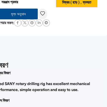
সরঞ্জাম প্রকার
বিক্রয় ( ছাড় )
,
ব্যবহৃত
মূল্য অনুরোধ
শেয়ার করুন:
িবরণ
ের বিবরণ
ed SANY rotary drilling rig has excellent mechanical
rformance, simple operation and easy to use.
েষ বিবরণ