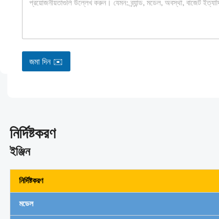
/
কো
ম্পা
নি
র
জমা দিন ✉️
নির্দিষ্টকরণ
ইঞ্জিন
নির্দিষ্টকরণ
মডেল