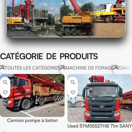
CATÉGORIE DE PRODUITS
TOUTES LES CATÉGORIES
MACHINE DE FORAGE
CAMI
Camion pompe à béton
Used SYM5552THB 71m SANY
SYM5552THB 71m SANY