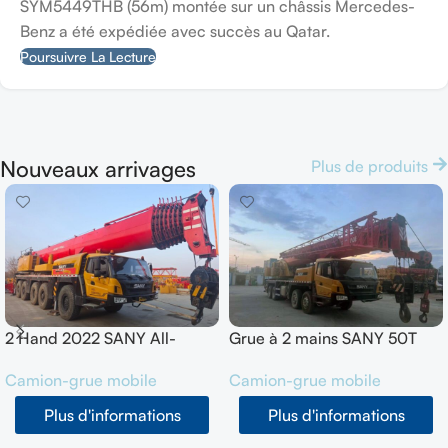
SYM5449THB (56m) montée sur un châssis Mercedes-
Benz a été expédiée avec succès au Qatar.
Poursuivre La Lecture
Nouveaux arrivages
Plus de produits
2 Hand 2022 SANY All-
Grue à 2 mains SANY 50T
Terrain Crane 200T
SYM5420JQZ (STC500E5)
Camion-grue mobile
Camion-grue mobile
SYM5556JQZ200C
2021
Plus d'informations
Plus d'informations