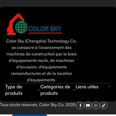
Tamil
Urdu
Bengali
Color Sky (Changsha) Technology Co.
Hindi
se consacre à l'avancement des
Russian
machines de construction par le biais
d'équipements neufs, de machines
Portuguese
d'occasion, d'équipements
Thai
remanufacturés et de la location
Vietnamese
d'équipements.
Type de
Catégories de
Liens utiles
Indonesian
produits
produits
Spanish
Tous droits réservés. Color Sky Co. 2025.
Arabic
English