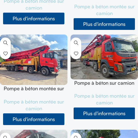
Concrete Pump Truck
Pompe à béton montée sur
202308 d'occasion
Pompe à béton montée sur
202303
camion
camion
Plus d'informations
Plus d'informations
Pompe à béton sur camion
Pompe à béton montée sur
SANY SYM5538THB (66M)
camion SANY SYM5641THBF
Pompe à béton montée sur
d'occasion 201912
Pompe à béton montée sur
(66M) d'occasion 202303
camion
camion
Plus d'informations
Plus d'informations