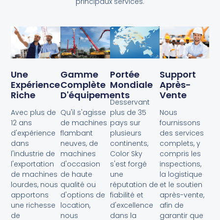
principaux services.
Une
Gamme
Portée
Support
Expérience
Complète
Mondiale
Après-
Riche
D'équipements
Vente
Desservant
Avec plus de
Qu'il s'agisse
plus de 35
Nous
12 ans
de machines
pays sur
fournissons
d'expérience
flambant
plusieurs
des services
dans
neuves, de
continents,
complets, y
l'industrie de
machines
Color Sky
compris les
l'exportation
d'occasion
s'est forgé
inspections,
de machines
de haute
une
la logistique
lourdes, nous
qualité ou
réputation de
et le soutien
apportons
d'options de
fiabilité et
après-vente,
une richesse
location,
d'excellence
afin de
de
nous
dans la
garantir que