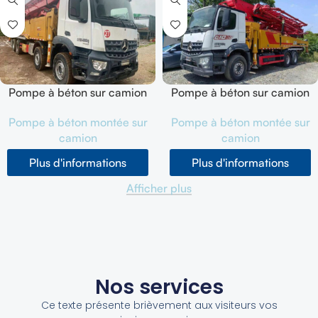
Pompe à béton sur camion
Pompe à béton sur camion
SANY SYM5449THB
SANY SYM5353THB 52M
Pompe à béton montée sur
Pompe à béton montée sur
d'occasion 56m 202003
d'occasion 202003
camion
camion
Plus d'informations
Plus d'informations
Afficher plus
Nos services
Ce texte présente brièvement aux visiteurs vos