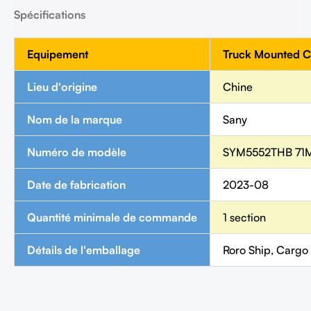
Spécifications
Equipement
Truck Mounted 
Lieu d'origine
Chine
Nom de la marque
Sany
Numéro de modèle
SYM5552THB 71
Date de fabrication
2023-08
Quantité minimale de commande
1 section
Détails de l'emballage
Roro Ship, Cargo 