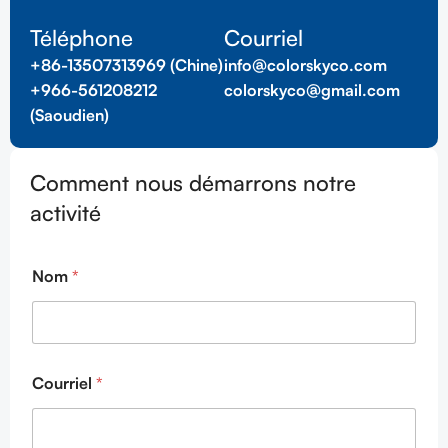
Téléphone
Courriel
+86-13507313969 (Chine)
info@colorskyco.com
+966-561208212
colorskyco@gmail.com
(Saoudien)
Comment nous démarrons notre
activité
*
Nom
*
*
d
e
Courriel
*