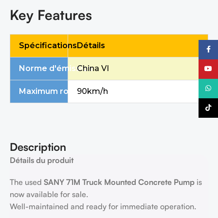
Key Features
Spécifications
Détails
Faceb
Norme d'émission
China VI
YouTu
What
Maximum road speed
90km/h
TikTo
Description
Détails du produit
The used
SANY
71M
Truck Mounted Concrete
P
ump
is
now available for sale.
Well-maintained and ready for immediate operation.