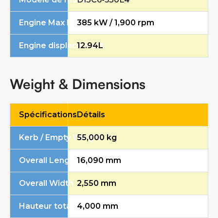
Engine Max Net Power / Speed
385 kW / 1,900 rpm
Engine displacement
12.94L
Weight & Dimensions
Spécifications
Détails
Kerb / Empty Weight
55,000 kg
Overall Length
16,090 mm
Overall Width
2,550 mm
Hauteur totale
4,000 mm