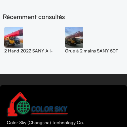
Récemment consultés
2 Hand 2022 SANY All-
Grue à 2 mains SANY 50T
Terrain Crane 200T
SYM5420JQZ (STC500E5)
SYM5556JQZ200C
2021
En savoir plus
Tamil
Urdu
Bengali
Color Sky (Changsha) Technology Co.
Hindi