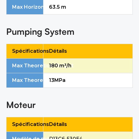
Max Horizontal Reach
63.5 m
Pumping System
Spécifications
Détails
Max Theoretical Output
1
8
0 m³/h
Max Theoretical Pressure
13
MPa
Moteur
Spécifications
Détails
Modèle de moteur
D13C6-530E4