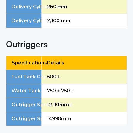
Delivery Cylinder Bore
260 mm
Delivery Cylinder Stroke
2,100 mm
Outriggers
Spécifications
Détails
Fuel Tank Capacity
600 L
Water Tank Volume
750 + 750 L
Outrigger Spread (Front)
12110mm
Outrigger Spread (Rear)
14990mm