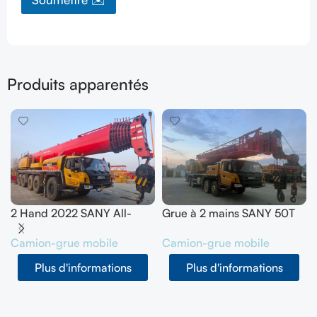
Produits apparentés
2 Hand 2022 SANY All-
Grue à 2 mains SANY 50T
Terrain Crane 200T
SYM5420JQZ (STC500E5)
Camion-grue mobile
Camion-grue mobile
SYM5556JQZ200C
2021
Plus d'informations
Plus d'informations