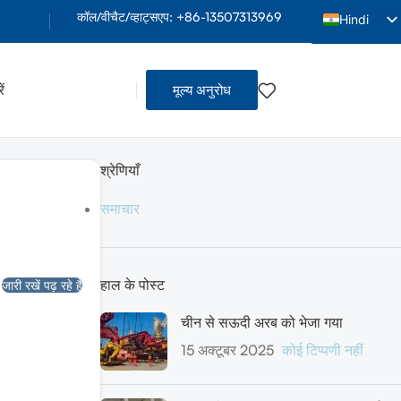
कॉल/वीचैट/व्हाट्सएप: +86-13507313969
Hindi
English
Arabic
ं
मूल्य अनुरोध
French
Spanish
Indonesian
श्रेणियाँ
Vietnamese
समाचार
Thai
Portuguese
हाल के पोस्ट
Russian
जारी रखें पढ़ रहे हैं
Bengali
चीन से सऊदी अरब को भेजा गया
Urdu
15 अक्टूबर 2025
कोई टिप्पणी नहीं
Tamil