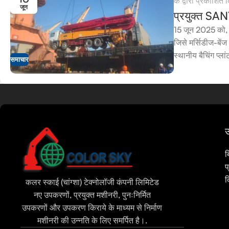
के द्वारा प्रकाशित
जून
प्रयुक्त SAN
15 जून 2025 को,
जिसे मर्सिडीज-बे
स्थानीय बैचिंग प्ल
Tamil
समाचार
Urdu
Bengali
Russian
Portuguese
उ
Thai
ब
Vietnamese
प
Indonesian
क
कलर स्काई (चांग्शा) टेक्नोलॉजी कंपनी लिमिटेड
Spanish
नए उपकरणों, प्रयुक्त मशीनरी, पुनःनिर्मित
उपकरणों और उपकरण किराये के माध्यम से निर्माण
French
मशीनरी की उन्नति के लिए समर्पित है।.
Arabic