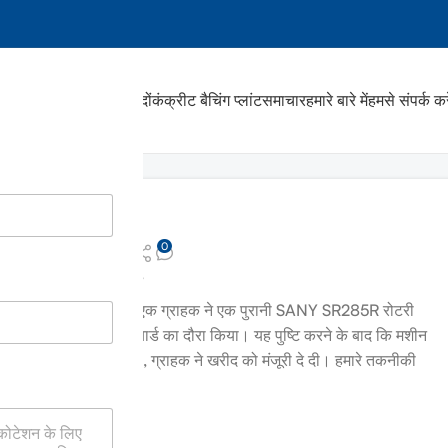
घर
उत्पादों
कंक्रीट बैचिंग प्लांट
समाचार
हमारे बारे में
हमसे संपर्क करे
0
 किया गया
व्यवस्थापक
 अरब को भेजा गया
को, हमारे सऊदी अरब के एक ग्राहक ने एक पुरानी SANY SR285R रोटरी
रीक्षण करने के लिए हमारे यार्ड का दौरा किया। यह पुष्टि करने के बाद कि मशीन
्थितियों को पूरा करती है, ग्राहक ने खरीद को मंजूरी दे दी। हमारे तकनीकी
ट प्रदर्शन किया।.