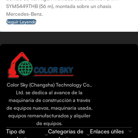
SYM5449THB (56 m), montada sobre un chasis
Mercedes-Benz.
Seguir Leyendo
Tamil
Urdu
Bengali
Color Sky (Changsha) Technology Co.,
Hindi
Ltd. se dedica al avance de la
maquinaria de construcción a través
Russian
de equipos nuevos, maquinaria usada,
Portuguese
equipos remanufacturados y alquiler
Thai
de equipos.
Tipo de
Categorías de
Enlaces útiles
Vietnamese