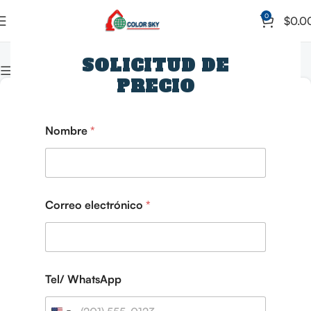
0
$
0.0
Hogar
Blog
SOLICITUD DE
Mostrar columna
PRECIO
15
OCTUBRE
Nombre
*
Correo electrónico
*
Tel/ WhatsApp
NOTICIAS
0