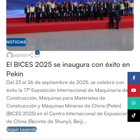
NOTICIAS
0
admin
El BICES 2025 se inaugura con éxito en
Pekín
Faceb
Del 23 al 26 de septiembre de 2025, se celebró con
éxito la 17ª Exposición Internacional de Maquinaria de
YouTu
Construcción, Máquinas para Materiales de
What
Construcción y Máquinas Mineras de China (Pekín)
(BICES 2025) en el Centro Internacional de Exposiciones
TikTo
de China (Recinto de Shunyi), Beiji...
Seguir Leyendo