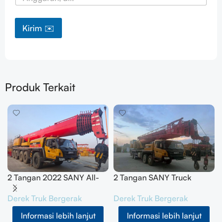
Kirim ✉️
Produk Terkait
2 Tangan 2022 SANY All-
2 Tangan SANY Truck
Terrain Crane 200T
Crane 50T SYM5420JQZ
Derek Truk Bergerak
Derek Truk Bergerak
SYM5556JQZ200C
(STC500E5) 2021
Informasi lebih lanjut
Informasi lebih lanjut