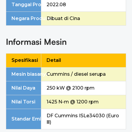
Tanggal Produksi
2022.08
Negara Produsen
Dibuat di Cina
Informasi Mesin
Spesifikasi
Detail
Mesin biasanya
Cummins / diesel serupa
Nilai Daya
250 kW @ 2100 rpm
Nilai Torsi
1425 N-m @ 1200 rpm
DF Cummins ISLe34030 (Euro
Standar Emisi
Ⅲ)