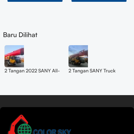
Baru Dilihat
2 Tangan 2022 SANY All-
2 Tangan SANY Truck
Terrain Crane 200T
Crane 50T SYM5420JQZ
SYM5556JQZ200C
(STC500E5) 2021
Baca lebih lanjut
Tamil
Urdu