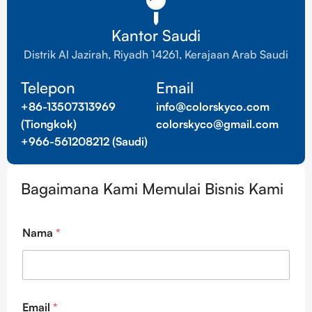
Kantor Saudi
Distrik Al Jazirah, Riyadh 14261, Kerajaan Arab Saudi
Telepon
Email
+86-13507313969
info@colorskyco.com
(Tiongkok)
colorskyco@gmail.com
+966-561208212 (Saudi)
Bagaimana Kami Memulai Bisnis Kami
*
Nama
*
T
e
l
e
p
o
Email
*