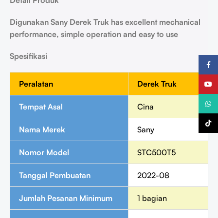
Digunakan
Sany
Derek Truk
has excellent mechanical
performance, simple operation and easy to use
Spesifikasi
Faceb
Peralatan
Derek Truk
YouTu
What
Tempat Asal
Cina
TikTo
Nama Merek
Sany
Nomor Model
STC500T5
Tanggal Pembuatan
2022-08
Jumlah Pesanan Minimum
1 bagian