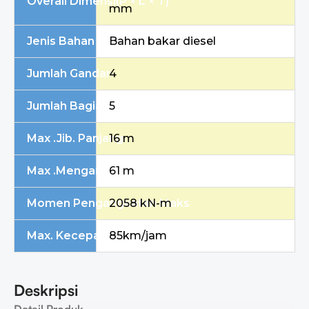
Overal
l Dimensi
(P × L × T)
mm
Jenis Bahan Bakar
Bahan bakar diesel
Jumlah Gandar
4
Jumlah Bagian Boom
5
Max
.Jib.
Panjang
16 m
Max
.
Mengangkat
61 m
Tinggi badan
Momen Pengangkatan Maks
2058 kN-m
Max. Kecepatan Perjalanan
85km/jam
Deskripsi
Detail Produk