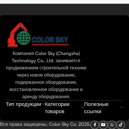
Tamil
Urdu
Bengali
Компания Color Sky (Changsha)
Hindi
Technology Co., Ltd. занимается
Portuguese
продвижением строительной техники
через новое оборудование,
Thai
подержанное оборудование,
Vietnamese
восстановленное оборудование и
Indonesian
аренду оборудования.
Тип продукции
Категории
Полезные
Spanish
товаров
ссылки
French
Все права защищены. Color Sky Co. 2025.
Arabic