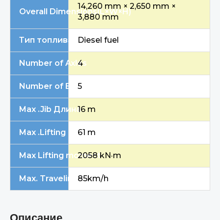
14,260 mm × 2,650 mm ×
Overal
l Dimensions
(L×W×H)
3,880 mm
Тип топлива
Diesel fuel
Number of Axles
4
Number of Boom Sections
5
Max
.Jib
Длина
16 m
Max
.
Lifting
Высота
61 m
Max Lifting moment
2058 kN·m
Max. Traveling Speed
85km/h
Описание