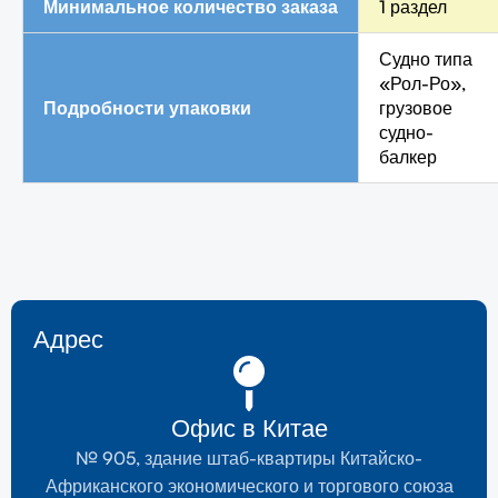
Минимальное количество заказа
1 раздел
Судно типа
«Рол-Ро»,
Подробности упаковки
грузовое
судно-
балкер
Адрес
Офис в Китае
№ 905, здание штаб-квартиры Китайско-
Африканского экономического и торгового союза