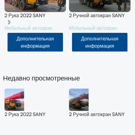
2 Рука 2022 SANY
2 Ручной автокран SANY
вездеходный кран 200T
50T SYM5420JQZ
Мобильный автокран
Мобильный автокран
SYM5556JQZ200C
(STC500E5) 2021
Дополнительная
Дополнительная
информация
информация
Недавно просмотренные
2 Рука 2022 SANY
2 Ручной автокран SANY
вездеходный кран 200T
50T SYM5420JQZ
SYM5556JQZ200C
(STC500E5) 2021
Читать далее