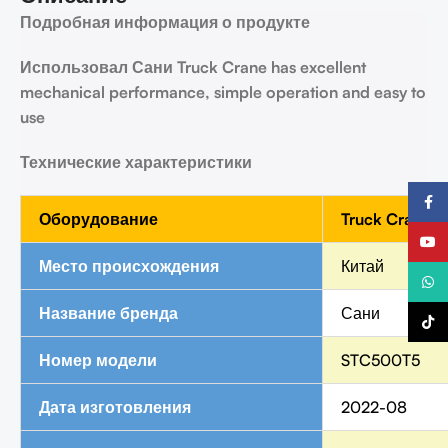
Подробная информация о продукте
Использовал
Сани
Truck Crane
has excellent
mechanical performance, simple operation and easy to
use
Технические характеристики
Faceb
Оборудование
Truck Crane
YouTu
Место происхождения
Китай
What
Название бренда
Сани
TikTo
Номер модели
STC500T5
Дата изготовления
2022-08