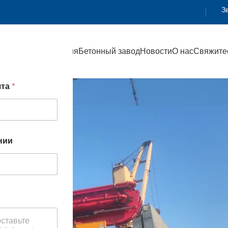
З
Главная
Продукция
Бетонный завод
Новости
О нас
Свяжитес
чта
*
0
а
нии