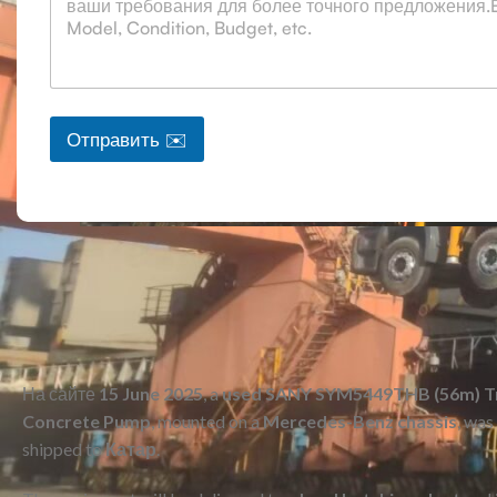
Отправить ✉️
На сайте
15 June 2025
, a
used SANY SYM5449THB (56m) T
Concrete Pump
, mounted on a
Mercedes-Benz chassis
, was
shipped to
Катар
.