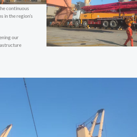
is scheduled to be
 the continuous
 in the region’s
ening our
astructure