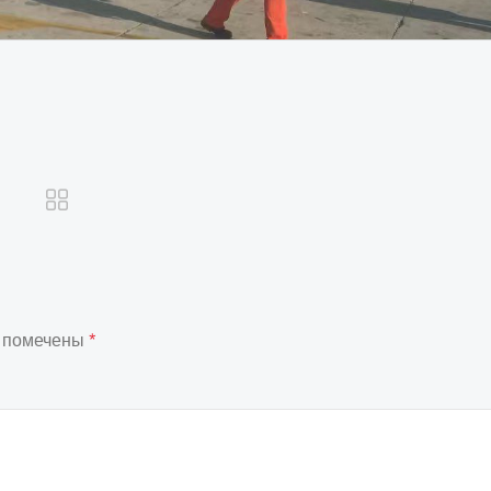
я помечены
*