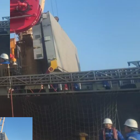
комментариев
BICES 2025 успешно
открылся в Пекине
26 сентября 2025 года
Нет
комментариев
Подержанный
автобетононасос SANY 56 м
поставляется в Катар
15 июня 2025 года
Нет
комментариев
Свежие комментарии