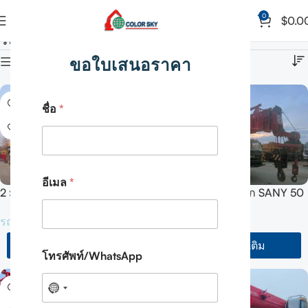
0
$
0.0
รถเครนเคลื่อนที่
หน้าหลัก
รถเครนเคลื่อนที่
ขอใบเสนอราคา
แสดงคอลัมน์
ชื่อ
*
อีเมล
*
2 มือ 2022 SANY รถเครนทุก
รถเครนติดรถบรรทุก SANY 50
สภาพ 200 ตัน
ตัน รุ่น SYM5420JQZ
รถเครนเคลื่อนที่
รถเครนเคลื่อนที่
SYM5556JQZ200C
(STC500E5) ปี 2021 จำนวน 2
คัน
ข้อมูลเพิ่มเติม
ข้อมูลเพิ่มเติม
โทรศัพท์/WhatsApp