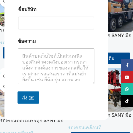
ชื่อบริษัท
รถเครนติดรถบรรทุก SANY มือ
รถเครนติดรถบรรทุก SANY มือ
สอง ปี 2021 ขนาด 100 ตัน รุ่น
อี
ข้อความ
สอง ปี 2022 ขนาด 50 ตัน
เ
รถเครนเคลื่อนที่
SYM5558JQZ (STC1000C7)
ม
รถเครนเคลื่อนที่
(STC500T5)
ระบบไฮดรอลิกเต็มรูปแบบ
ข้อมูลเพิ่มเติม
ล
ข้อมูลเพิ่มเติม
L
a
เฟสบุ๊
y
o
ยูทูป
u
t
วอทส์
ชื่
ส่ง ✉️
อ
TikTo
รถเครนติดรถบรรทุก SANY มือ
รถเครนติดรถบรรทุก SANY มือ
สอง ปี 2023 ขนาด 50 ตัน รุ่น
สอง ปี 2022 ขนาด 55 ตัน
รถเครนเคลื่อนที่
SYM5436JQZ (STC500-6)
รถเครนเคลื่อนที่