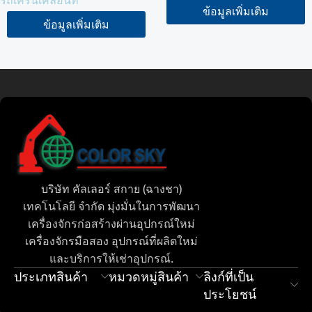
(STC550C5)
ข้อมูลเพิ่มเติม
ข้อมูลเพิ่มเติม
อ่านเพิ่มเติม
Tamil
Urdu
Bengali
Hindi
Russian
บริษัท คัลเลอร์ สกาย (ฉางชา)
เทคโนโลยี จำกัด มุ่งมั่นในการพัฒนา
Portuguese
เครื่องจักรก่อสร้างผ่านอุปกรณ์ใหม่
Vietnamese
เครื่องจักรมือสอง อุปกรณ์ที่ผลิตใหม่
Indonesian
และบริการให้เช่าอุปกรณ์.
ประเภทสินค้า
หมวดหมู่สินค้า
ลิงก์ที่เป็น
Spanish
ประโยชน์
French