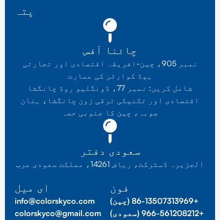
پتہ
چائنا آفس
نمبر 905، چین-افریقہ اقتصادی اور تجارتی
ہیڈ کوارٹر کی عمارت
شامل کریں: نمبر 77، ڈونگلیو روڈ چانگشا
اقتصادی اور تکنیکی ترقی زون چانگشا، ہنان
صوبہ، چین کا جنوبی حصہ
سعودی دفتر
الجزیرہ ڈسٹرکٹ، ریاض 14261، مملکت سعودی عرب
فون
ای میل
+86-13507313969 (چین)
info@colorskyco.com
+966-561208212 (سعودی)
colorskyco@gmail.com