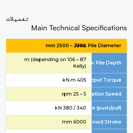
تفصیلات
Main Technical Specifications
2200 – 2500 mm
Max. Pile Diameter
87 – 106 m (depending on
Max. Pile Depth
Kelly)
Max. Output Torque
405 kN·m
Rotation Speed
5 – 25 rpm
Crowd Force (push/pull)
340 / 380 kN
6000 mm
Crowd Stroke