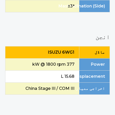
Mast Inclination (Side)
±3°
انجن
ماڈل
ISUZU 6WG1
377 kW @ 1800 rpm
Power
15.68 L
Displacement
اخراجی معیار
China Stage III / COM III