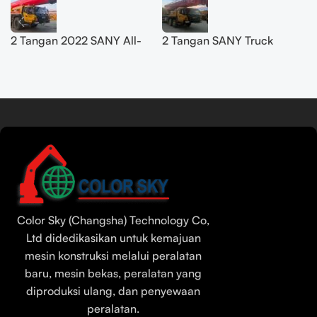
2 Tangan 2022 SANY All-
2 Tangan SANY Truck
Terrain Crane 200T
Crane 50T SYM5420JQZ
SYM5556JQZ200C
(STC500E5) 2021
Baca lebih lanjut
Tamil
Urdu
Bengali
Color Sky (Changsha) Technology Co,
Hindi
Ltd didedikasikan untuk kemajuan
mesin konstruksi melalui peralatan
Russian
baru, mesin bekas, peralatan yang
Portuguese
diproduksi ulang, dan penyewaan
Thai
peralatan.