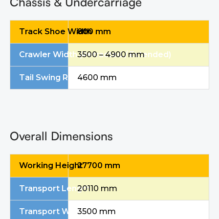
Chassis & Undercarriage
Track Shoe Width
800 mm
Crawler Width (Retracted / Extended)
3500 – 4900 mm
Tail Swing Radius
4600 mm
Overall Dimensions
Working Height
27700 mm
Transport Length
20110 mm
Transport Width
3500 mm