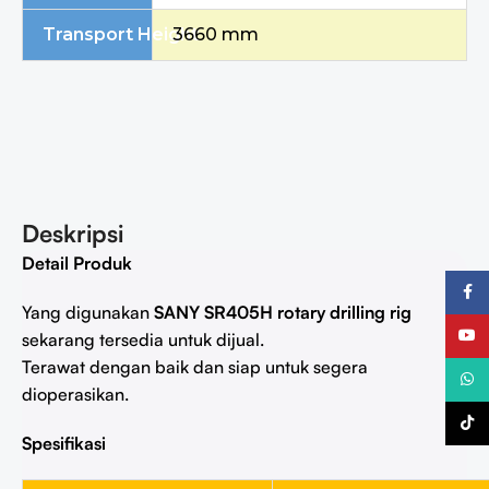
Transport Height
3660 mm
Deskripsi
Detail Produk
Faceb
Yang digunakan
SANY SR405H rotary drilling rig
YouTu
sekarang tersedia untuk dijual.
Terawat dengan baik dan siap untuk segera
What
dioperasikan.
TikTo
Spesifikasi