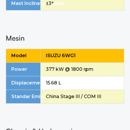
Mast Inclination (Side)
±3°
Mesin
Model
ISUZU 6WG1
Power
377 kW @ 1800 rpm
Displacement
15.68 L
Standar Emisi
China Stage III / COM III