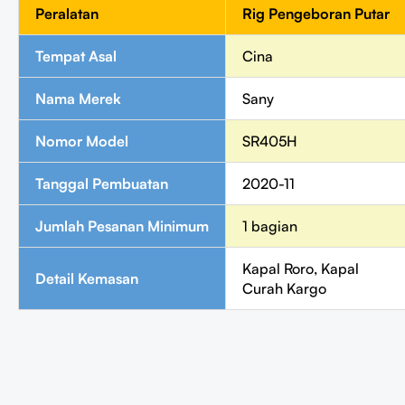
Peralatan
Rig Pengeboran Putar
Tempat Asal
Cina
Nama Merek
Sany
Nomor Model
SR405H
Tanggal Pembuatan
2020-11
Jumlah Pesanan Minimum
1 bagian
Kapal Roro, Kapal
Detail Kemasan
Curah Kargo