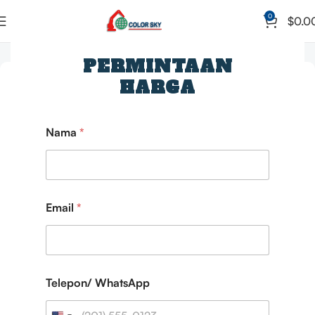
0
$
0.0
Beranda
Mesin Pilling Rig
PERMINTAAN
HARGA
Nama
*
Email
*
Telepon/ WhatsApp