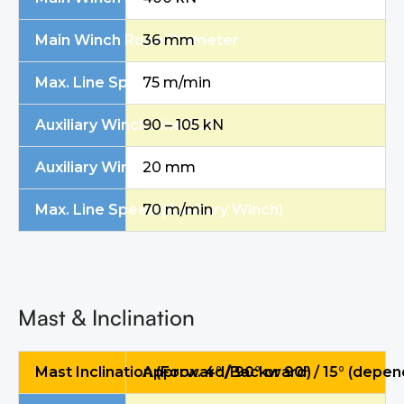
Main Winch Rope Diameter
36 mm
Max. Line Speed (Main Winch)
75 m/min
Auxiliary Winch Line Pull
90 – 105 kN
Auxiliary Winch Rope Diameter
20 mm
Max. Line Speed (Auxiliary Winch)
70 m/min
Mast & Inclination
Mast Inclination (Forward/Backward)
Approx. 4° / 90° or 90° / 15° (depen