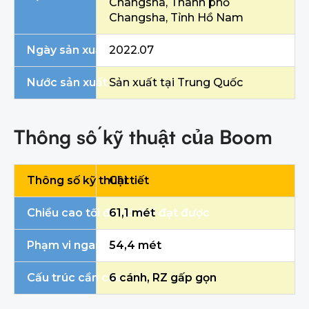
Changsha, Thành phố
Changsha, Tỉnh Hồ Nam
Ngày sản xuất
2022.07
Nước sản xuất
Sản xuất tại Trung Quốc
Thông số kỹ thuật của Boom
Thông số kỹ thuật
Chi tiết
Chiều cao tối đa có thể đạt được
61,1 mét
Phạm vi ngang tối đa
54,4 mét
Cấu trúc cần cẩu
6 cánh, RZ gấp gọn