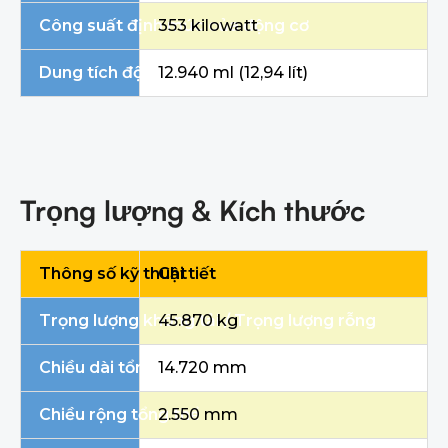
Công suất định mức của động cơ
353 kilowatt
Dung tích động cơ
12.940 ml (12,94 lít)
Trọng lượng & Kích thước
Thông số kỹ thuật
Chi tiết
Trọng lượng không tải / Trọng lượng rỗng
45.870 kg
Chiều dài tổng thể
14.720 mm
Chiều rộng tổng thể
2.550 mm