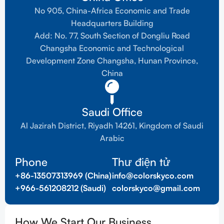
No 905, China-Africa Economic and Trade
Headquarters Building
Add: No. 77, South Section of Dongliu Road
Changsha Economic and Technological
Development Zone Changsha, Hunan Province,
China
Saudi Office
Al Jazirah District, Riyadh 14261, Kingdom of Saudi
Arabic
Phone
Thư điện tử
+86-13507313969 (China)
info@colorskyco.com
+966-561208212 (Saudi)
colorskyco@gmail.com
How We Start Our Business