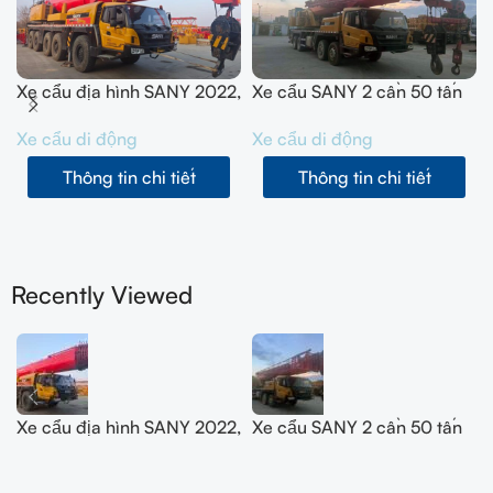
Xe cẩu địa hình SANY 2022,
Xe cẩu SANY 2 cần 50 tấn
tải trọng 200 tấn, model
SYM5420JQZ (STC500E5)
Xe cẩu di động
Xe cẩu di động
SYM5556JQZ200C
năm 2021
Thông tin chi tiết
Thông tin chi tiết
Recently Viewed
Xe cẩu địa hình SANY 2022,
Xe cẩu SANY 2 cần 50 tấn
tải trọng 200 tấn, model
SYM5420JQZ (STC500E5)
SYM5556JQZ200C
năm 2021