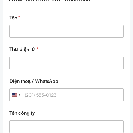
N
Tên
*
a
m
e
C
o
m
Thư điện tử
*
p
a
n
y
T
h
Điện thoại/ WhatsApp
ư
Tên công ty