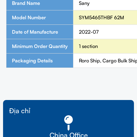
Brand Name
Sany
Model Number
SYM5465THBF 62M
Date of Manufacture
2022-07
Minimum Order Quantity
1 section
Packaging Details
Roro Ship, Cargo Bulk Shi
Địa chỉ
China Office