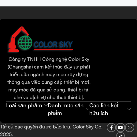
Đọc thêm
Tamil
Urdu
Bengali
Công ty TNHH Công nghệ Color Sky
Hindi
(Changsha) cam kết thúc đẩy sự phát
triển của ngành máy móc xây dựng
Russian
thông qua việc cung cấp thiết bị mới,
Portuguese
máy móc đã qua sử dụng, thiết bị tái
Thai
chế và dịch vụ cho thuê thiết bị.
Loại sản phẩm
Danh mục sản
Các liên kết
Indonesian
phẩm
hữu ích
Spanish
French
Tất cả các quyền được bảo lưu. Color Sky Co.
2025.
Arabic