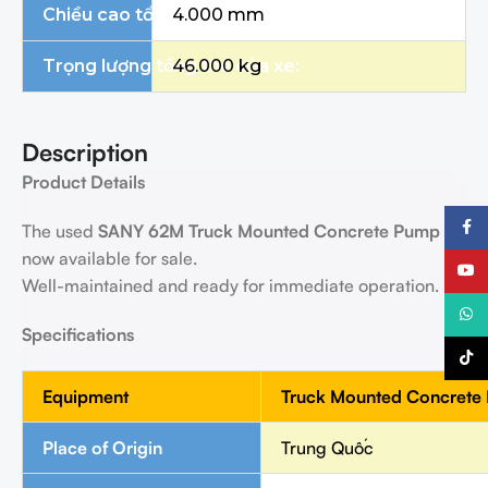
Chiều cao tổng thể
4.000 mm
Trọng lượng tổng thể của xe:
46.000 kg
Description
Product Details
Faceb
The used
SANY
6
2
M
Truck Mounted Concrete
P
ump
is
now available for sale.
YouTu
Well-maintained and ready for immediate operation.
What
Specifications
TikTo
Equipment
Truck Mounted Concrete
Place of Origin
Trung Quốc