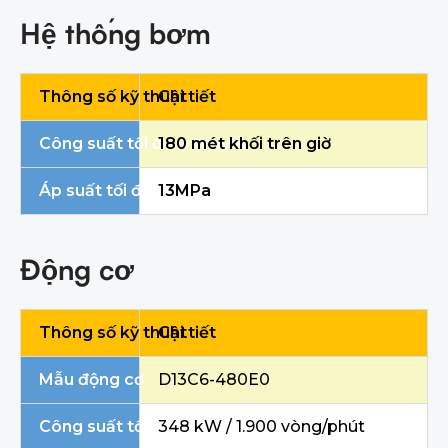
Hệ thống bơm
Thông số kỹ thuật
Chi tiết
Công suất tối đa lý thuyết
1
8
0 mét khối trên giờ
Áp suất tối đa lý thuyết
13
MPa
Động cơ
Thông số kỹ thuật
Chi tiết
Mẫu động cơ
D13C6-480E0
Công suất tối đa của động cơ / Tốc độ
348 kW / 1.900 vòng/phút