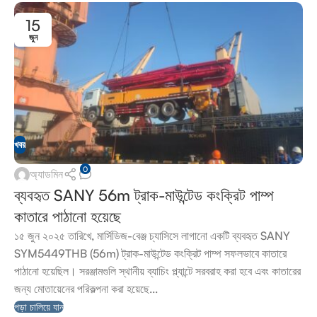
15
জুন
খবর
0
অ্যাডমিন
ব্যবহৃত SANY 56m ট্রাক-মাউন্টেড কংক্রিট পাম্প
কাতারে পাঠানো হয়েছে
১৫ জুন ২০২৫ তারিখে, মার্সিডিজ-বেঞ্জ চ্যাসিসে লাগানো একটি ব্যবহৃত SANY
SYM5449THB (56m) ট্রাক-মাউন্টেড কংক্রিট পাম্প সফলভাবে কাতারে
পাঠানো হয়েছিল। সরঞ্জামগুলি স্থানীয় ব্যাচিং প্ল্যান্টে সরবরাহ করা হবে এবং কাতারের
জন্য মোতায়েনের পরিকল্পনা করা হয়েছে...
পড়া চালিয়ে যান