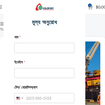
0
$
0.0
হোম
Archive by Category "News"
মূল্য অনুরোধ
কলাম দেখান
Your news category
নাম
*
15
অক্টোবর।.
ইমেইল
*
টেল/ হোয়াটসঅ্যাপ