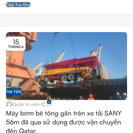
Tiếp Tục Đọc
15
THÁNG 6
TIN TỨC
0
Quản trị viên
Máy bơm bê tông gắn trên xe tải SANY
56m đã qua sử dụng được vận chuyển
đến Qatar.