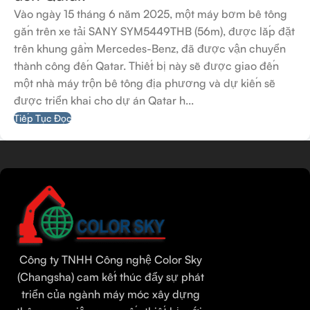
Vào ngày 15 tháng 6 năm 2025, một máy bơm bê tông
gắn trên xe tải SANY SYM5449THB (56m), được lắp đặt
trên khung gầm Mercedes-Benz, đã được vận chuyển
thành công đến Qatar. Thiết bị này sẽ được giao đến
một nhà máy trộn bê tông địa phương và dự kiến sẽ
được triển khai cho dự án Qatar h...
Tiếp Tục Đọc
Tamil
Urdu
Bengali
Công ty TNHH Công nghệ Color Sky
Hindi
(Changsha) cam kết thúc đẩy sự phát
triển của ngành máy móc xây dựng
Russian