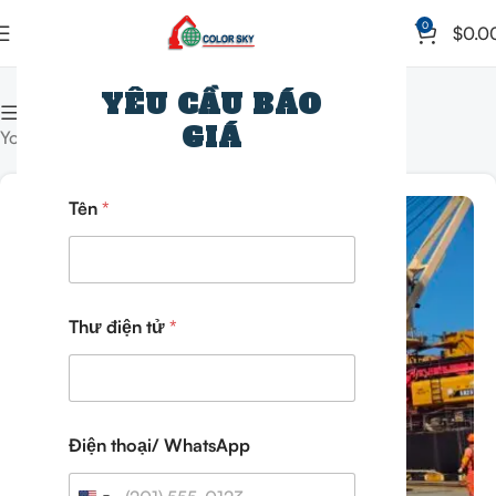
0
$
0.0
Trang chủ
Lưu trữ theo danh mục "News""
YÊU CẦU BÁO
Hiển thị cột
GIÁ
Your news category
Tên
*
15
THÁNG 10
Thư điện tử
*
Điện thoại/ WhatsApp