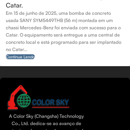
Catar.
Em 15 de junho de 2025, uma bomba de concreto
usada SANY SYM5449THB (56 m) montada em um
chassi Mercedes-Benz foi enviada com sucesso para o
Catar. O equipamento será entregue a uma central de
concreto local e está programado para ser implantado
no Catar...
Continue Lendo
Tamil
Urdu
Bengali
A Color Sky (Changsha) Technology
Hindi
Co., Ltd. dedica-se ao avanço de