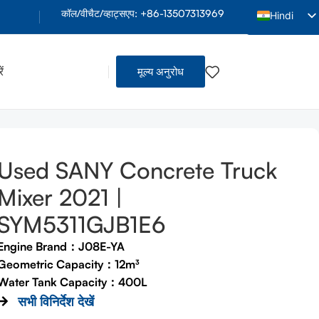
कॉल/वीचैट/व्हाट्सएप: +86-13507313969
Hindi
English
Arabic
ं
मूल्य अनुरोध
French
Spanish
Indonesian
Vietnamese
Used SANY Concrete Truck
Thai
Mixer 2021 |
Portuguese
SYM5311GJB1E6
Russian
Engine Brand：J08E-YA
Bengali
Geometric Capacity：12m³
Urdu
Water Tank Capacity：400L
Tamil
सभी विनिर्देश देखें
नकारी