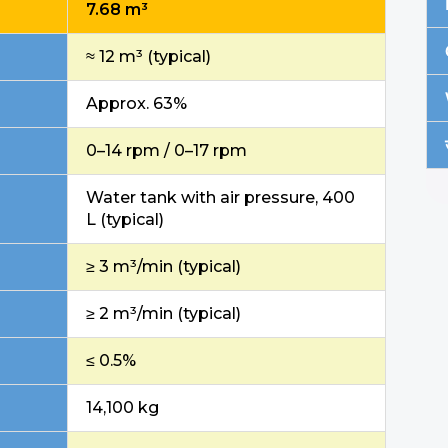
7.68 m³
≈ 12 m³ (typical)
Approx. 63%
0–14 rpm / 0–17 rpm
Water tank with air pressure, 400
L (typical)
≥ 3 m³/min (typical)
≥ 2 m³/min (typical)
≤ 0.5%
14,100 kg