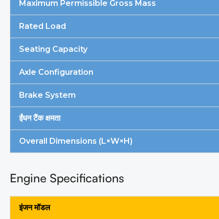
Maximum Permissible Gross Mass
Rated Load
Seating Capacity
Axle Configuration
Brake System
ईंधन टैंक क्षमता
Overall Dimensions (L×W×H)
Engine Specifications
इंजन मॉडल