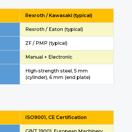
Rexroth / Kawasaki (typical)
Rexroth / Eaton (typical)
ZF / PMP (typical)
Manual + Electronic
High-strength steel, 5 mm
(cylinder), 6 mm (end plate)
ISO9001, CE Certification
GB/T 19001, European Machinery