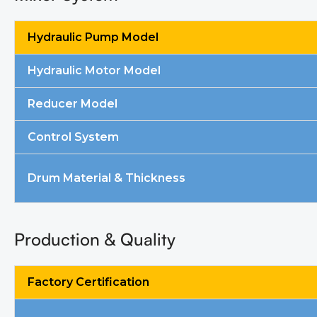
Hydraulic Pump Model
Hydraulic Motor Model
Reducer Model
Control System
Drum Material & Thickness
Production & Quality
Factory Certification