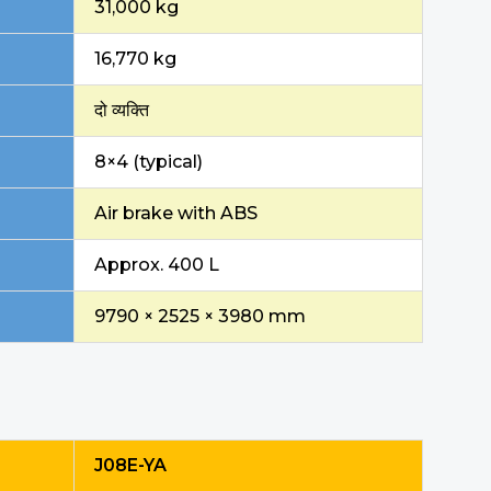
31,000 kg
16,770 kg
दो व्यक्ति
8×4 (typical)
Air brake with ABS
Approx. 400 L
9790 × 2525 × 3980 mm
J08E-YA