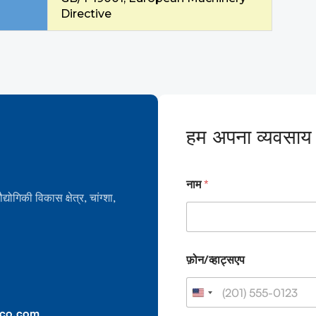
Directive
हम अपना व्यवसाय क
नाम
*
द्योगिकी विकास क्षेत्र, चांग्शा,
फ़ोन/व्हाट्सएप
yco.com