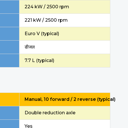
224 kW / 2500 rpm
221 kW / 2500 rpm
Euro V (typical)
डीजल
7.7 L (typical)
Manual, 10 forward / 2 reverse (typical)
Double reduction axle
Yes