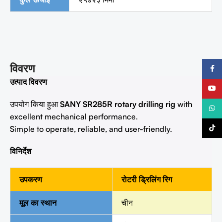
विवरण
फेसबुक
उत्पाद विवरण
यूट्यूब
उपयोग किया हुआ
SANY SR285R rotary drilling rig
with
What
excellent mechanical performance.
टिकटॉ
Simple to operate, reliable, and user-friendly.
विनिर्देश
उपकरण
रोटरी ड्रिलिंग रिग
मूल का स्थान
चीन