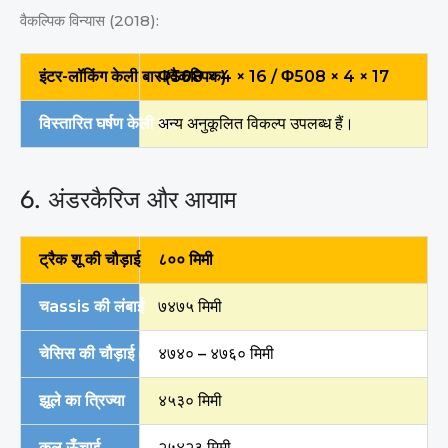
वैकल्पिक विन्यास (2018):
इंटर-लॉकिंग केली बार (वैकल्पिक)
Φ508 × 4 × 16 / Φ508 × 4 × 17
विस्तारित घर्षण केली बार
अन्य अनुकूलित विकल्प उपलब्ध हैं।
6. अंडरकैरिज और आयाम
ट्रैक शू की चौड़ाई
८०० मिमी
चassis की लंबाई
७४७५ मिमी
चेसिस की चौड़ाई (विस्तारित)
४७४० – ४७६० मिमी
झूले का त्रिज्या
४५३० मिमी
कुल ऊँचाई
२५४२३ मिमी