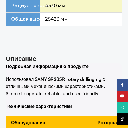
Радиус поворота
4530 мм
Общая высота
25423 мм
Описание
Подробная информация о продукте
Использовал
SANY SR285R rotary drilling rig
с
Faceb
отличными механическими характеристиками.
Simple to operate, reliable, and user-friendly.
YouTu
Технические характеристики
What
TikTo
Оборудование
Роторная бу