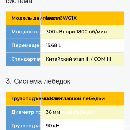
система
Модель двигателя
Isuzu 6WG1X
Мощность двигателя
300 кВт при 1800 об/мин
Перемещение
15.68 L
Стандарт выбросов
Китайский этап III / COM III
3. Система лебедок
Грузоподъемность главной лебедки
330 кН
Диаметр троса главной лебедки
36 мм
Грузоподъемность вспомогательной лебедки
90 кН