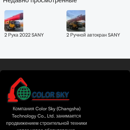
2 Рука 2022 SANY
2 Ручной автокран SANY
вездеходный кран 200T
50T SYM5420JQZ
SYM5556JQZ200C
(STC500E5) 2021
Читать далее
Tamil
Urdu
Bengali
Компания Color Sky (Changsha)
Hindi
Technology Co., Ltd. занимается
Portuguese
продвижением строительной техники