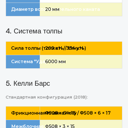
Диаметр вспомогательного каната
20 мм
4. Система толпы
Сила толпы (толкать / тянуть)
260 кН / 334 кН
Система "Удар толпы
6000 мм
5. Келли Барс
Стандартная конфигурация (2018):
Фрикционная планка Kelly
Φ508 × 6 × 16 / Φ508 × 6 × 17
Межблочная планка Kelly
Φ508 × 3 × 15