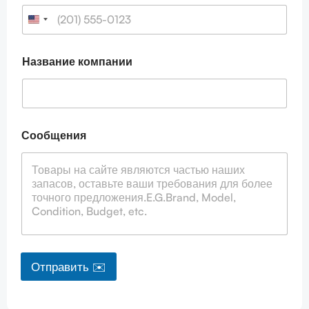
о
ч
т
а
Название компании
Сообщения
Отправить ✉️