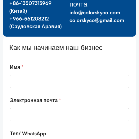
почта
+86-13507313969
(Китай)
info@colorskyco.com
+966-561208212
colorskyco@gmail.com
(Саудовская Аравия)
Как мы начинаем наш бизнес
*
Имя
*
*
Э
л
е
к
т
Электронная почта
*
р
о
н
н
а
я
Тел/ WhatsApp
п