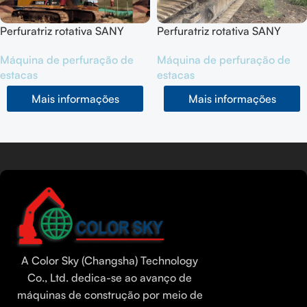
s
Perfuratriz rotativa SANY
Perfuratriz rotativa SANY
SR405R usada, ano 2020
SR405R usada, ano 2020
Máquina de perfuração de
Máquina de perfuração de
estacas
estacas
Mais informações
Mais informações
Leia mais
Tamil
Urdu
Bengali
A Color Sky (Changsha) Technology
Hindi
Co., Ltd. dedica-se ao avanço de
máquinas de construção por meio de
Russian