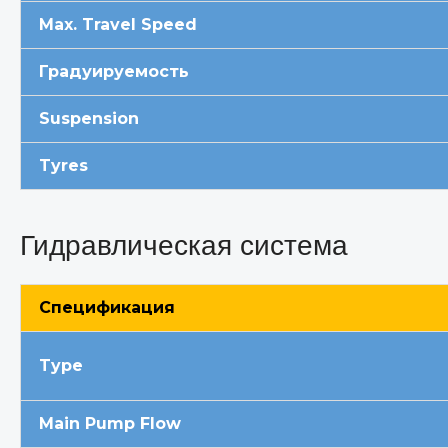
Max. Travel Spee
d
Градуируемость
Suspension
Tyres
Гидравлическая система
Спецификация
Typ
e
Main Pump Flow