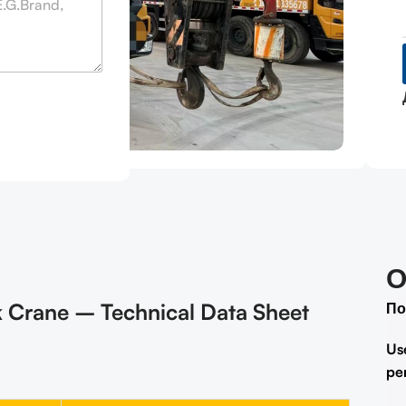
О
Crane – Technical Data Sheet
По
Us
pe