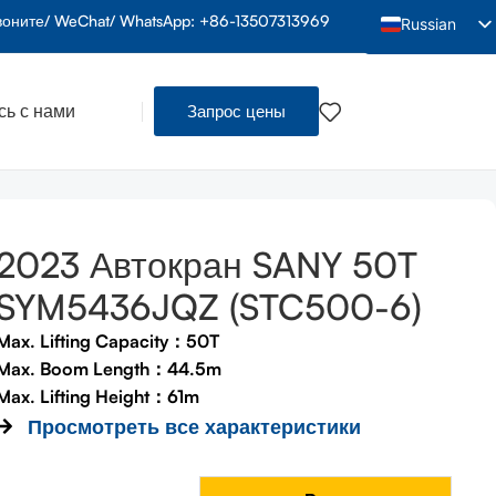
воните/ WeChat/ WhatsApp: +86-13507313969
Russian
English
Arabic
ь с нами
Запрос цены
French
Spanish
Indonesian
Vietnamese
2023 Автокран SANY 50T
Thai
SYM5436JQZ (STC500-6)
Portuguese
Max. Lifting Capacity：50T
Hindi
Max. Boom Length：44.5m
Bengali
Max. Lifting Height：61m
Просмотреть все характеристики
Urdu
и
Tamil