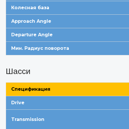
Колесная база
Approach Angle
Departure Angle
Мин. Радиус поворота
Шасси
Спецификация
Drive
Transmission