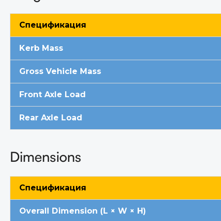
Спецификация
Kerb Mass
Gross Vehicle Mas
s
Front Axle Load
Rear Axle Load
Dimensions
Спецификация
Overall Dimension (L × W × H)