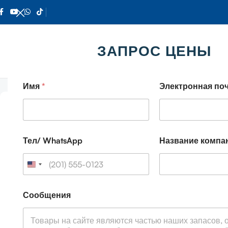
ЗАПРОС ЦЕНЫ
Главная
Мобильный автокран
2023 Автокран SANY 50T S
Имя
*
Электронная по
Тел/ WhatsApp
Название компа
Н
Сообщения
а
з
в
а