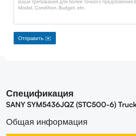
н
и
е
к
о
м
Отправить ✉️
п
а
н
и
и
Т
е
л
/
Спецификация
SANY SYM5436JQZ (STC500-6) Truck 
Общая информация