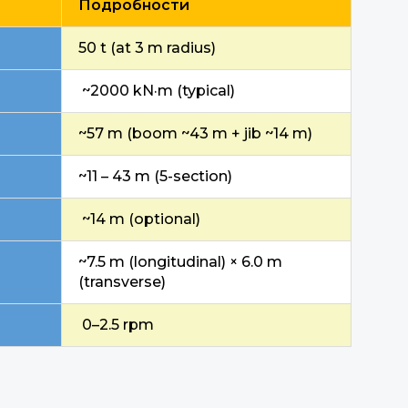
Подробности
50 t (at 3 m radius)
~2000 kN·m (typical)
~57 m (boom ~43 m + jib ~14 m)
~11 – 43 m (5-section)
~14 m (optional)
~7.5 m (longitudinal) × 6.0 m
(transverse)
0–2.5 rpm