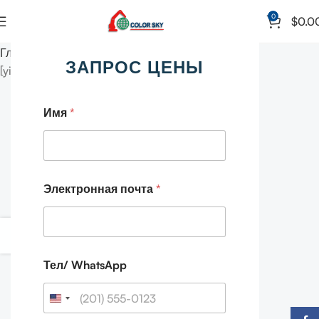
0
$
0.0
Главная
Request a Quote
ЗАПРОС ЦЕНЫ
[yith_ywraq_request_quote]
Имя
*
Электронная почта
*
Тел/ WhatsApp