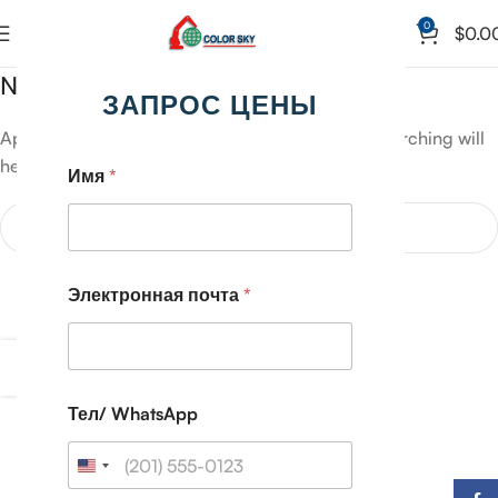
0
$
0.0
Nothing Found
ЗАПРОС ЦЕНЫ
Apologies, but no results were found. Perhaps searching will
help find a related post.
Имя
*
Электронная почта
*
Тел/ WhatsApp