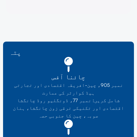
پتہ
چائنا آفس
نمبر 905، چین-افریقہ اقتصادی اور تجارتی
ہیڈ کوارٹر کی عمارت
شامل کریں: نمبر 77، ڈونگلیو روڈ چانگشا
اقتصادی اور تکنیکی ترقی زون چانگشا، ہنان
صوبہ، چین کا جنوبی حصہ