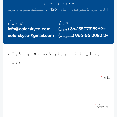
سعودی دفتر
الجزیرہ ڈسٹرکٹ، ریاض 14261، مملکت سعودی عرب
فون
ای میل
+86-13507313969 (چین)
info@colorskyco.com
+966-561208212 (سعودی)
colorskyco@gmail.com
ہم اپنا کاروبار کیسے شروع کرتے
ہیں۔
نام
*
ای میل
*