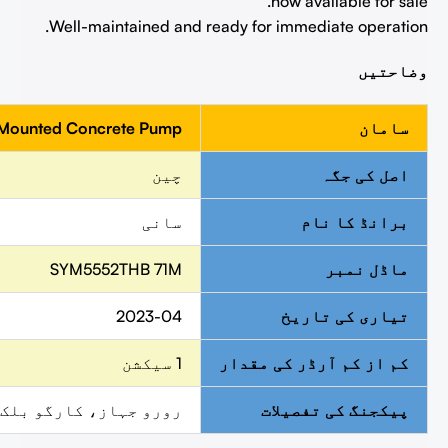
now available for sale.
Well-maintained and ready for immediate operation.
وضاحتیں
سامان
 Mounted Concrete Pump
اصل کی جگہ
چین
برانڈ کا نام
سانی
ماڈل نمبر
SYM5552THB 71M
تیاری کی تاریخ
2023-04
کم از کم آرڈر کی مقدار
1 سیکشن
پیکجنگ کی تفصیلات
رورو جہاز، کارگو بلک 