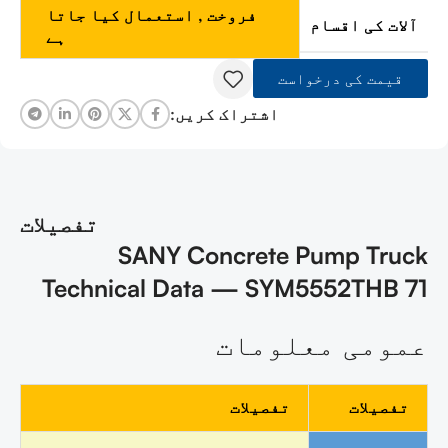
فروخت
,
استعمال کیا جاتا
آلات کی اقسام
ہے
قیمت کی درخواست
اشتراک کریں:
تفصیلات
SANY Concrete Pump Truck
Technical Data — SYM5552THB 71
عمومی معلومات
تفصیلات
تفصیلات