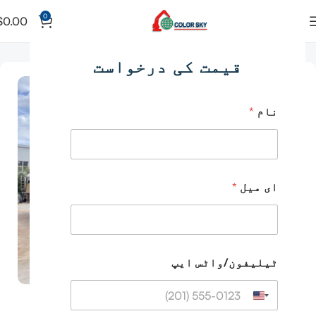
0
$
0.00
گھر
ٹرک پر نصب کنکریٹ پمپ
قیمت کی درخواست
نام
*
ای میل
*
ٹیلیفون/واٹس ایپ