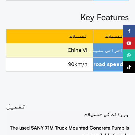
Key Features
فیس بک
تفصیلات
تفصیلات
یوٹیوب
اخراجی معیار
China VI
واٹس ایپ
Maximum road speed
90km/h
ٹِک ٹاک
تفصیل
پروڈکٹ کی تفصیلات
The used
SANY 71M Truck Mounted Concrete Pump
is