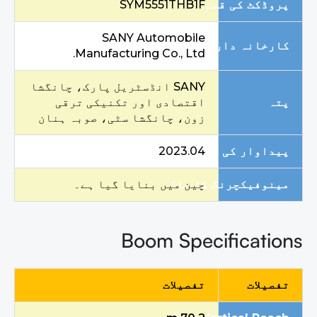
پروڈکٹ کی قسم
SYM5551THB1F
SANY Automobile
کارخانہ دار
Manufacturing Co., Ltd.
SANY انڈسٹریل پارک، چانگشا
پتہ
اقتصادی اور تکنیکی ترقی
زون، چانگشا سٹی، صوبہ ہنان
پیداوار کی تاریخ
2023.04
مینوفیکچرنگ کا ملک
چین میں بنایا گیا ہے۔
Boom Specifications
تفصیلات
تفصیلات