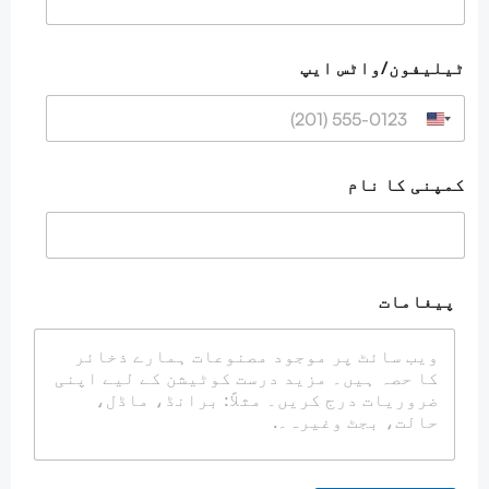
ٹیلیفون/واٹس ایپ
کمپنی کا نام
ک
پیغامات
ا
ٹ
ی
ل
ی
ف
و
ن
/