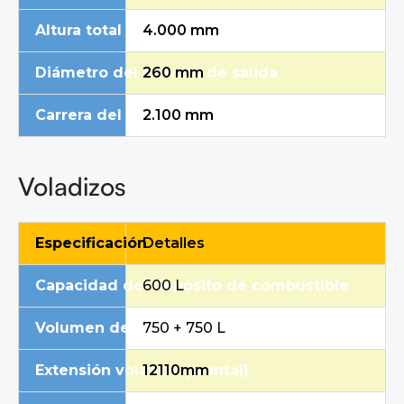
Altura total
4.000 mm
Diámetro del cilindro de salida
260 mm
Carrera del cilindro de suministro
2.100 mm
Voladizos
Especificación
Detalles
Capacidad del depósito de combustible
600 L
Volumen del depósito de agua
750 + 750 L
Extensión voladiza (frontal)
12110mm