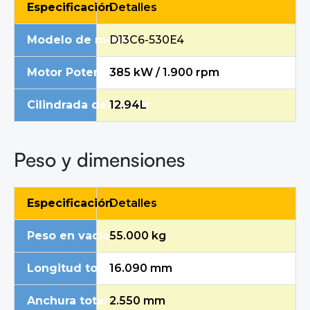
Especificación
Detalles
Modelo de motor
D13C6-530E4
Motor Potencia neta máxima / Velocidad
385 kW / 1.900 rpm
Cilindrada del motor
12.94L
Peso y dimensiones
Especificación
Detalles
Peso en vacío
55.000 kg
Longitud total
16.090 mm
Anchura total
2.550 mm