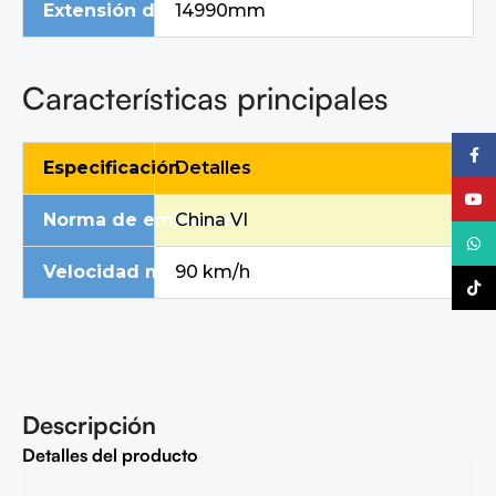
Extensión del balancín (trasera)
14990mm
Características principales
Faceb
Especificación
Detalles
YouTu
Norma de emisiones
China VI
What
Velocidad máxima en carretera
90 km/h
TikTo
Descripción
Detalles del producto