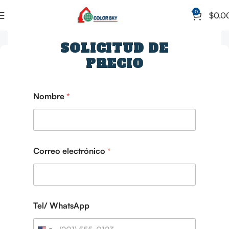
0
$
0.0
Inicio
Camión hormigonera
SOLICITUD DE
PRECIO
*
Nombre
*
*
T
e
l
/
*
Correo electrónico
*
Tel/ WhatsApp