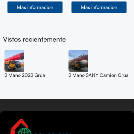
Más información
Más información
Vistos recientemente
2 Mano 2022 Grúa
2 Mano SANY Camión Grúa
todoterreno SANY 200T
50T SYM5420JQZ
SYM5556JQZ200C
(STC500E5) 2021
Seguir leyendo
Tamil