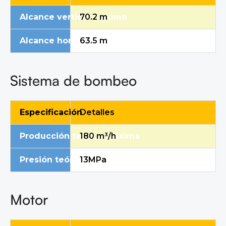
Alcance vertical máximo
70.2 m
Alcance horizontal máximo
63.5 m
Sistema de bombeo
Especificación
Detalles
Producción teórica máxima
1
8
0 m³/h
Presión teórica máxima
13
MPa
Motor