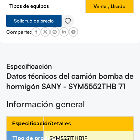
Tipos de equipos
Venta
,
Usado
Solicitud de precio
Comparte:
Especificación
Datos técnicos del camión bomba de
hormigón SANY - SYM5552THB 71
Información general
Especificación
Detalles
Tipo de producto
SYM5551THB1F