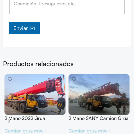
Enviar ✉️
Productos relacionados
2 Mano 2022 Grúa
2 Mano SANY Camión Grúa
todoterreno SANY 200T
50T SYM5420JQZ
Camión grúa móvil
Camión grúa móvil
SYM5556JQZ200C
(STC500E5) 2021