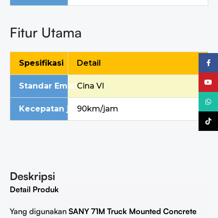
Fitur Utama
Faceb
Spesifikasi
Detail
YouTu
Standar Emisi
Cina VI
What
Kecepatan jalan maksimum
90km/jam
TikTo
Deskripsi
Detail Produk
Yang digunakan
SANY 71M Truck Mounted Concrete