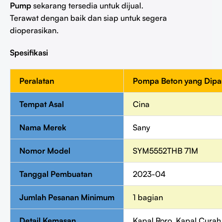
Pump
sekarang tersedia untuk dijual.
Terawat dengan baik dan siap untuk segera
dioperasikan.
Spesifikasi
Peralatan
Pompa Beton yang Dipas
Tempat Asal
Cina
Nama Merek
Sany
Nomor Model
SYM5552THB 71M
Tanggal Pembuatan
2023-04
Jumlah Pesanan Minimum
1 bagian
Detail Kemasan
Kapal Roro, Kapal Curah