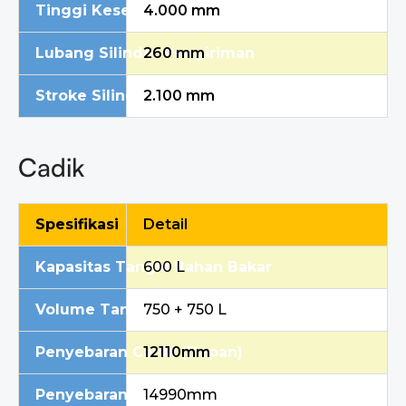
Tinggi Keseluruhan
4.000 mm
Lubang Silinder Pengiriman
260 mm
Stroke Silinder Pengiriman
2.100 mm
Cadik
Spesifikasi
Detail
Kapasitas Tangki Bahan Bakar
600 L
Volume Tangki Air
750 + 750 L
Penyebaran Cadik (Depan)
12110mm
Penyebaran Cadik (Belakang)
14990mm