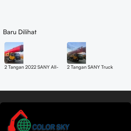
Baru Dilihat
2 Tangan 2022 SANY All-
2 Tangan SANY Truck
Terrain Crane 200T
Crane 50T SYM5420JQZ
SYM5556JQZ200C
(STC500E5) 2021
Baca lebih lanjut
Tamil
Urdu