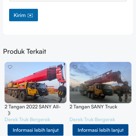
n
N
Kirim ✉️
a
m
a
Produk Terkait
2 Tangan 2022 SANY All-
2 Tangan SANY Truck
Terrain Crane 200T
Crane 50T SYM5420JQZ
Derek Truk Bergerak
Derek Truk Bergerak
SYM5556JQZ200C
(STC500E5) 2021
Informasi lebih lanjut
Informasi lebih lanjut