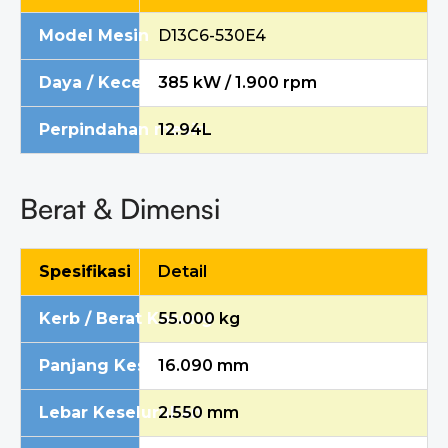
Model Mesin
D13C6-530E4
Daya / Kecepatan Bersih Maksimum Mesin
385 kW / 1.900 rpm
Perpindahan mesin
12.94L
Berat & Dimensi
Spesifikasi
Detail
Kerb / Berat Kosong
55.000 kg
Panjang Keseluruhan
16.090 mm
Lebar Keseluruhan
2.550 mm