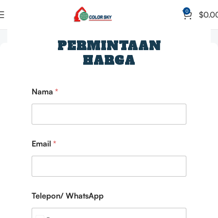
0
$
0.0
Beranda
Pompa Beton yang Dipasang di Truk
PERMINTAAN
HARGA
Nama
*
Email
*
Telepon/ WhatsApp