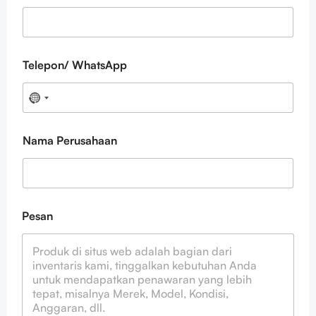
Telepon/ WhatsApp
Nama Perusahaan
E
Pesan
m
a
i
l
P
e
s
a