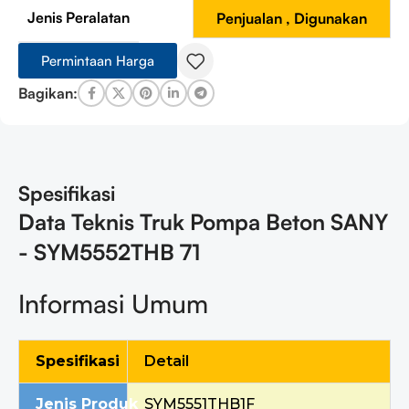
Jenis Peralatan
Penjualan
,
Digunakan
Permintaan Harga
Bagikan:
Spesifikasi
Data Teknis Truk Pompa Beton SANY
- SYM5552THB 71
Informasi Umum
Spesifikasi
Detail
Jenis Produk
SYM5551THB1F