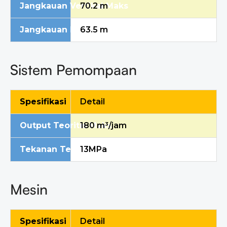
Jangkauan Vertikal Maks
70.2 m
Jangkauan Horisontal Maks
63.5 m
Sistem Pemompaan
Spesifikasi
Detail
Output Teoritis Maks
1
8
0 m³/jam
Tekanan Teoritis Maksimum
13
MPa
Mesin
Spesifikasi
Detail