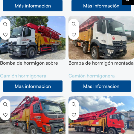
Más información
Más información
Bomba de hormigón sobre
Bomba de hormigón montada
camión usada SANY
sobre camión usada SANY
Camión hormigonera
Camión hormigonera
SYM5353THB 52M 202003
SYM5449THB 56m 202003
Más información
Más información