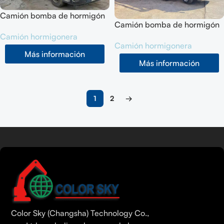
Camión bomba de hormigón
Camión bomba de hormigón
usado SANY SYM5538THB
usado SANY SYM5641THBF
Camión hormigonera
(66M) 201912
Camión hormigonera
(66M) 202303
Más información
Más información
1
2
→
Seguir leyendo
Tamil
Urdu
Bengali
Color Sky (Changsha) Technology Co.,
Hindi