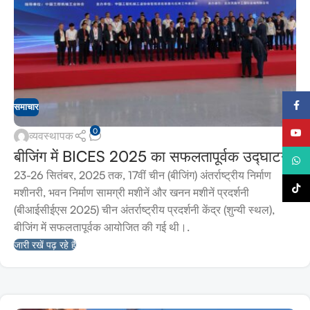
फेसबुक
समाचार
0
यूट्यूब
व्यवस्थापक
बीजिंग में BICES 2025 का सफलतापूर्वक उद्घाटन
What
23-26 सितंबर, 2025 तक, 17वीं चीन (बीजिंग) अंतर्राष्ट्रीय निर्माण
टिकटॉ
मशीनरी, भवन निर्माण सामग्री मशीनें और खनन मशीनें प्रदर्शनी
(बीआईसीईएस 2025) चीन अंतर्राष्ट्रीय प्रदर्शनी केंद्र (शुन्यी स्थल),
बीजिंग में सफलतापूर्वक आयोजित की गई थी।.
जारी रखें पढ़ रहे हैं