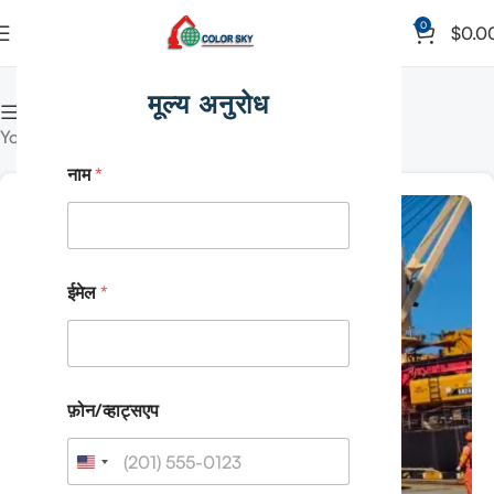
0
$
0.0
घर
श्रेणी "News" द्वारा संग्रहित"
मूल्य अनुरोध
कॉलम दिखाएँ
Your news category
नाम
*
15
अक्टूबर
ईमेल
*
फ़ोन/व्हाट्सएप