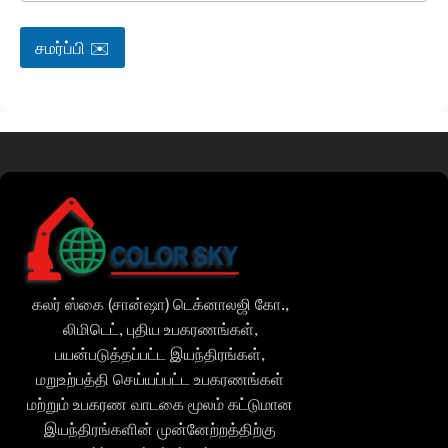
சமர்ப்பி ✉️
கலர் ஸ்கை (சான்ஷா) டெக்னாலஜி கோ.,
லிமிடெட், புதிய உபகரணங்கள்,
பயன்படுத்தப்பட்ட இயந்திரங்கள்,
மறுஉற்பத்தி செய்யப்பட்ட உபகரணங்கள்
மற்றும் உபகரண வாடகை மூலம் கட்டுமான
இயந்திரங்களின் முன்னேற்றத்திற்கு