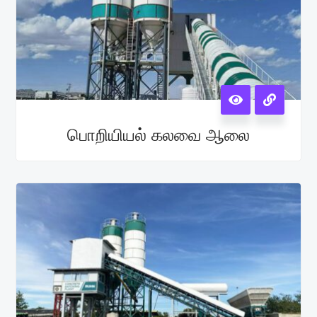
பொறியியல் கலவை ஆலை