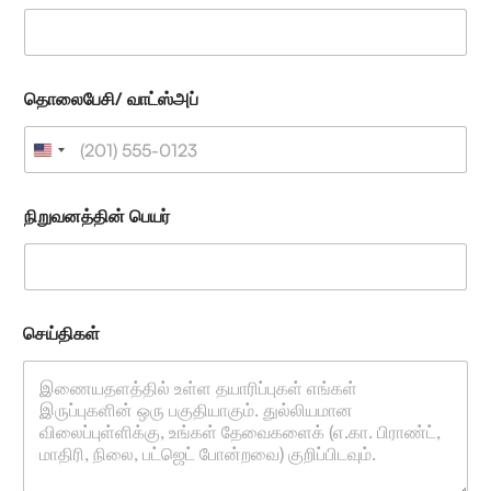
ய்
தி
க
ள்
வா
தொலைபேசி/ வாட்ஸ்அப்
ட்
ஸ்
அ
ப்
நிறுவனத்தின் பெயர்
செய்திகள்