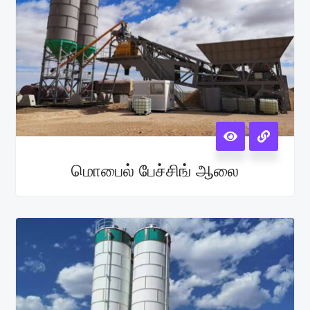
மொபைல் பேச்சிங் ஆலை