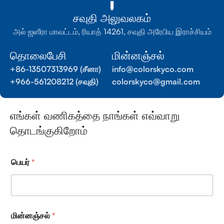
சவுதி அலுவலகம்
அல் ஜஸீரா மாவட்டம், ரியாத் 14261, சவுதி அரேபிய இராச்சியம்
தொலைபேசி
மின்னஞ்சல்
+86-13507313969 (சீனா)
info@colorskyco.com
+966-561208212 (சவுதி)
colorskyco@gmail.com
எங்கள் வணிகத்தை நாங்கள் எவ்வாறு
தொடங்குகிறோம்
நி
பெயர்
*
று
வ
ன
த்
தி
ன்
மின்னஞ்சல்
*
செ