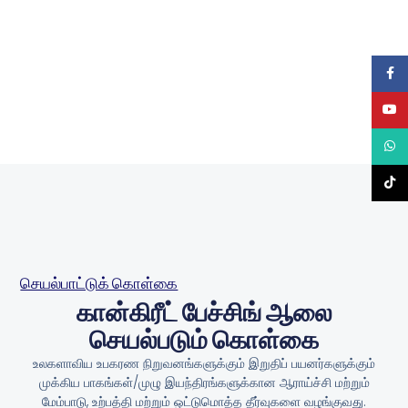
ஃபேஸ்ப
யூடியூப்
வாட்ஸ்
டிக் டா
செயல்பாட்டுக் கொள்கை
கான்கிரீட் பேச்சிங் ஆலை
செயல்படும் கொள்கை
உலகளாவிய உபகரண நிறுவனங்களுக்கும் இறுதிப் பயனர்களுக்கும்
முக்கிய பாகங்கள்/முழு இயந்திரங்களுக்கான ஆராய்ச்சி மற்றும்
மேம்பாடு, உற்பத்தி மற்றும் ஒட்டுமொத்த தீர்வுகளை வழங்குவது.