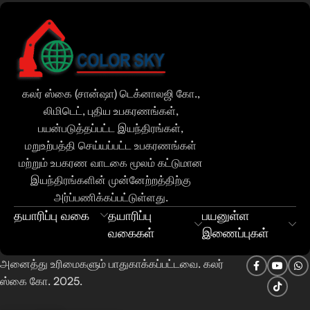
Urdu
Bengali
கலர் ஸ்கை (சான்ஷா) டெக்னாலஜி கோ.,
Hindi
லிமிடெட், புதிய உபகரணங்கள்,
Russian
பயன்படுத்தப்பட்ட இயந்திரங்கள்,
மறுஉற்பத்தி செய்யப்பட்ட உபகரணங்கள்
Portuguese
மற்றும் உபகரண வாடகை மூலம் கட்டுமான
Thai
இயந்திரங்களின் முன்னேற்றத்திற்கு
Vietnamese
அர்ப்பணிக்கப்பட்டுள்ளது.
தயாரிப்பு வகை
தயாரிப்பு
பயனுள்ள
Indonesian
வகைகள்
இணைப்புகள்
Spanish
French
அனைத்து உரிமைகளும் பாதுகாக்கப்பட்டவை. கலர்
ஸ்கை கோ. 2025.
Arabic
English