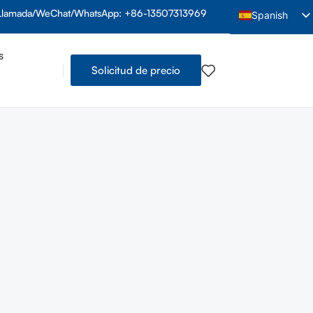
Llamada/WeChat/WhatsApp: +86-13507313969
Spanish
English
s
Arabic
Solicitud de precio
French
Indonesian
Vietnamese
Thai
Portuguese
Russian
Hindi
Bengali
Urdu
Tamil