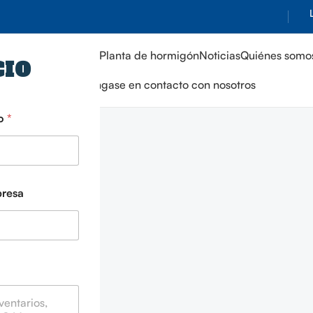
Inicio
Productos
Planta de hormigón
Noticias
Quiénes somo
CIO
Póngase en contacto con nosotros
co
*
una
presa