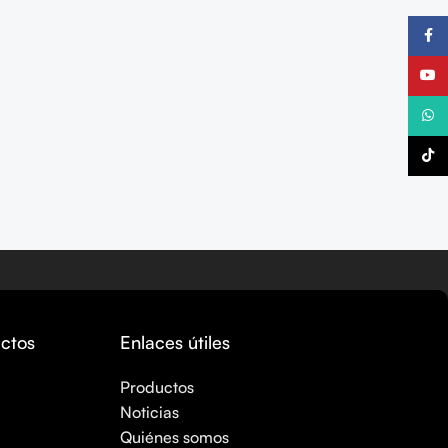
Faceb
YouTu
What
TikTo
ctos
Enlaces útiles
Productos
Noticias
Quiénes somos