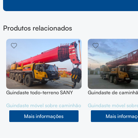
Produtos relacionados
Guindaste todo-terreno SANY
Guindaste de caminh
200T SYM5556JQZ200C, 2
50T SYM5420JQZ (ST
Guindaste móvel sobre caminhão
Guindaste móvel sobr
mãos, ano 2022
mãos, ano 2021
Mais informações
Mais informaç