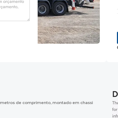
D
metros de comprimento, montado em chassi
Th
for
inf