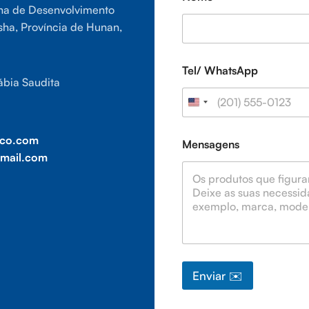
ona de Desenvolvimento
ha, Província de Hunan,
Tel/ WhatsApp
rábia Saudita
e
yco.com
Mensagens
m
mail.com
p
r
e
s
a
*
L
a
y
Enviar ✉️
o
u
t