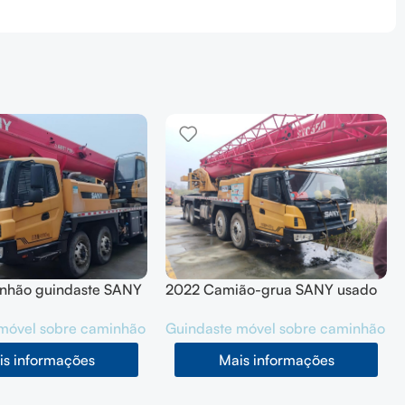
nhão guindaste SANY
2022 Camião-grua SANY usado
(STC500T5)
55T(STC550C5)
móvel sobre caminhão
Guindaste móvel sobre caminhão
is informações
Mais informações