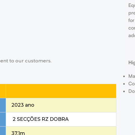
Eq
pr
for
co
add
ment to our customers.
Hi
Ma
Co
Do
2023 ano
2 SECÇÕES RZ DOBRA
37.1m