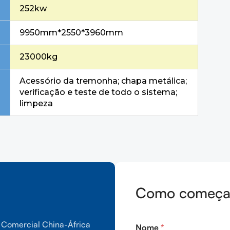
252kw
9950mm*2550*3960mm
23000kg
Acessório da tremonha; chapa metálica;
verificação e teste de todo o sistema;
limpeza
Como começam
 Comercial China-África
Nome
*