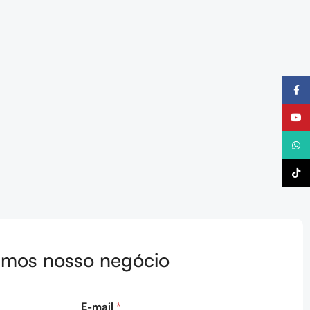
Faceb
YouTu
What
TikTo
os nosso negócio
E-mail
*