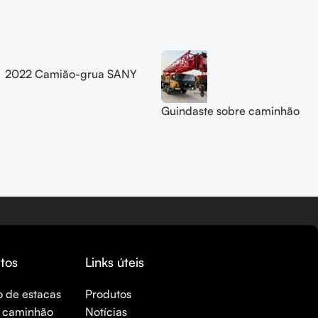
2022 Camião-grua SANY
usado 55T(STC550C5)
Guindaste sobre caminhão
SANY usado, 50 toneladas,
modelo SYM5436JQZ
(STC500-6), ano 2023.
tos
Links úteis
 de estacas
Produtos
e caminhão
Notícias