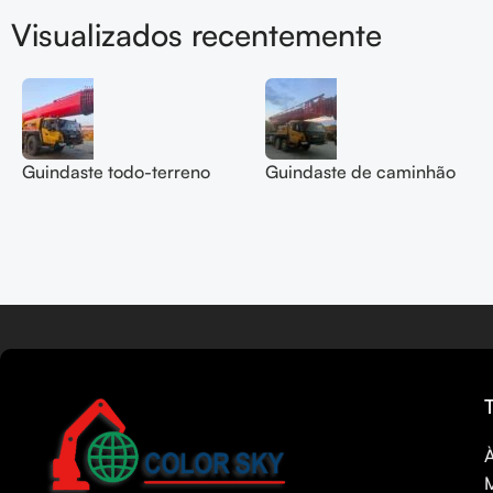
Visualizados recentemente
Guindaste todo-terreno
Guindaste de caminhão
SANY 200T
SANY 50T SYM5420JQZ
SYM5556JQZ200C, 2
(STC500E5) 2 mãos, ano
mãos, ano 2022
2021
Leia mais
Tamil
Urdu