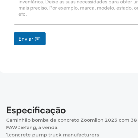
h
a
t
s
A
p
p
Enviar ✉️
N
o
m
e
Especificação
Caminhão bomba de concreto Zoomlion 2023 com 38 
FAW Jiefang, à venda.
1.concrete pump truck manufacturers