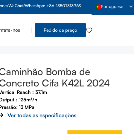
fone/WeChat/WhatsApp: +86-13507313969
Portuguese
English
Arabic
ntate-nos
Pedido de preço
French
Spanish
Indonesian
Vietnamese
Caminhão Bomba de
Thai
Concreto Cifa K42L 2024
Russian
Vertical Reach：37.1m
Hindi
Output：125m³/h
Bengali
Pressão: 13 MPa
Ver todas as especificações
Urdu
ação adicional
Tamil