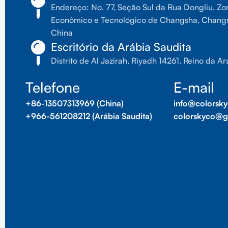
Endereço: No. 77, Seção Sul da Rua Dongliu, Z
Econômico e Tecnológico de Changsha, Changs
China
Escritório da Arábia Saudita
Distrito de Al Jazirah, Riyadh 14261, Reino da A
Telefone
E-mail
+86-13507313969 (China)
info@colorsk
+966-561208212 (Arábia Saudita)
colorskyco@g