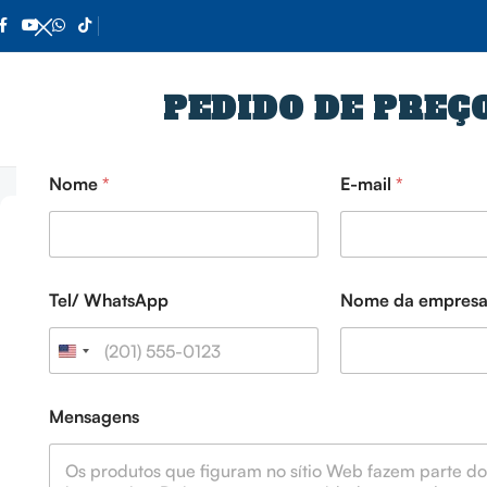
PEDIDO DE PREÇ
L
Início
Bomba de concreto montada em caminhão
Caminhão 
e
Nome
*
E-mail
*
m
p
r
e
s
a
Tel/ WhatsApp
Nome da empres
W
h
a
t
s
A
Mensagens
p
p
W