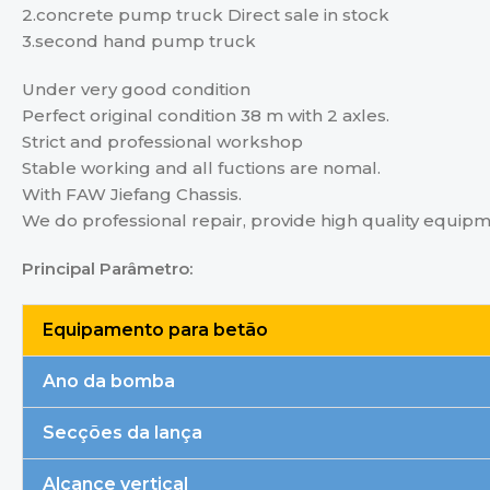
2.concrete pump truck Direct sale in stock
3.second hand pump truck
Under very good condition
Perfect original condition 38 m with 2 axles.
Strict and professional workshop
Stable working and all fuctions are nomal.
With FAW Jiefang Chassis.
We do professional repair, provide high quality equip
Principal
Parâmetro:
Equipamento para betão
Ano da bomba
Secções da lança
Alcance vertical