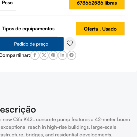
Peso
678662586 libras
Tipos de equipamentos
Oferta
,
Usado
Pedido de preço
Compartilhar:
escrição
e new Cifa K42L concrete pump features a 42-meter boom
 exceptional reach in high-rise buildings, large-scale
rastructure, bridges, and residential developments.