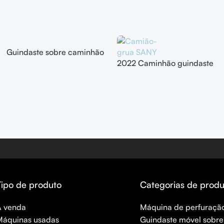
Guindaste sobre caminhão
SANY usado, 100T
2022 Caminhão guindaste
SYM5558JQZ
SANY usado
(STC1000C7), totalmente
50T(STC500T5)
hidráulico, ano 2021.
Tipo de produto
Categorias de produ
À venda
Máquina de perfuração
Máquinas usadas
Guindaste móvel sobr