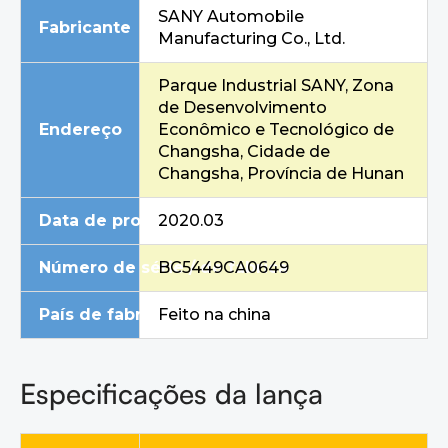
SANY Automobile
Fabricante
Manufacturing Co., Ltd.
Parque Industrial SANY, Zona
de Desenvolvimento
Endereço
Econômico e Tecnológico de
Changsha, Cidade de
Changsha, Província de Hunan
Data de produção
2020.03
Número de série / de fábrica
BC5449CA0649
País de fabricação
Feito na china
Especificações da lança