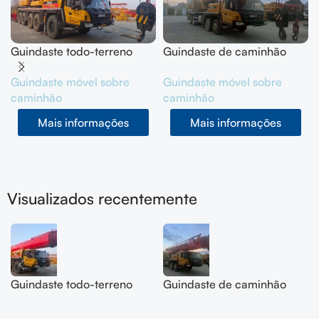
Guindaste todo-terreno
Guindaste de caminhão
SANY 200T
SANY 50T SYM5420JQZ
Guindaste móvel sobre
Guindaste móvel sobre
SYM5556JQZ200C, 2
(STC500E5) 2 mãos, ano
caminhão
caminhão
mãos, ano 2022
2021
Mais informações
Mais informações
Visualizados recentemente
Guindaste todo-terreno
Guindaste de caminhão
SANY 200T
SANY 50T SYM5420JQZ
SYM5556JQZ200C, 2
(STC500E5) 2 mãos, ano