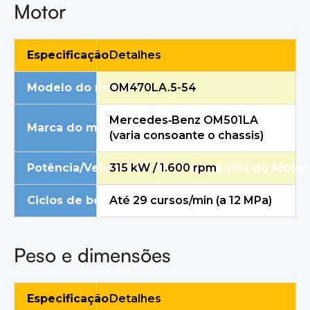
Motor
Especificação
Detalhes
Modelo do motor
OM470LA.5-54
Mercedes
‑
Benz OM501LA
Marca do motor
(varia consoante o chassis)
Potência/Velocidade Máxima Líquida do Motor
315 kW / 1.600 rpm
Ciclos de bombagem teóricos
Até 29 cursos/min (a 12 MPa)
Peso e dimensões
Especificação
Detalhes