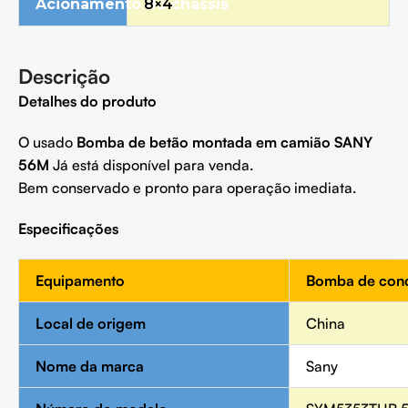
Acionamento do chassis
8
×
4
Descrição
Detalhes do produto
O usado
Bomba de betão montada em camião SANY
56M
Já está disponível para venda.
Bem conservado e pronto para operação imediata.
Especificações
Equipamento
Bomba de con
Local de origem
China
Nome da marca
Sany