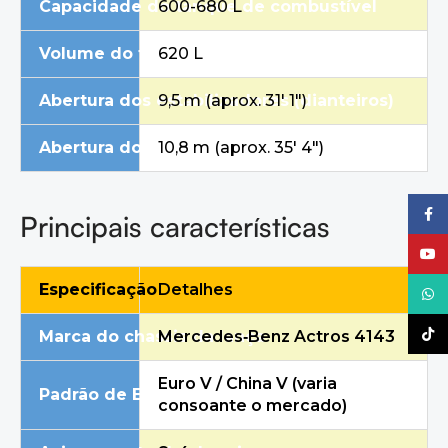
Capacidade do tanque de combustível
600-680 L
Volume do tanque de água
620 L
Abertura dos estabilizadores (dianteiros)
9,5 m (aprox. 31′ 1″)
Abertura dos estabilizadores (traseiros)
10,8 m (aprox. 35′ 4″)
Faceb
Principais características
YouTu
Especificação
Detalhes
What
TikTo
Marca do chassis da lança
Mercedes
‑
Benz Actros 4143
Euro V / China V (varia
Padrão de Emissão
consoante o mercado)