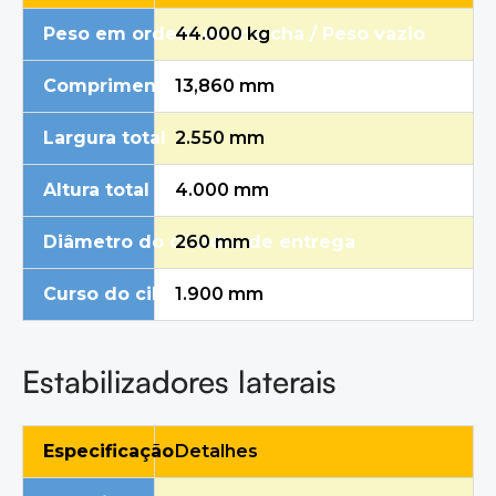
Peso em ordem de marcha / Peso vazio
44.000 kg
Comprimento total
13,860 mm
Largura total
2.550 mm
Altura total
4.000 mm
Diâmetro do cilindro de entrega
260 mm
Curso do cilindro de entrega
1.900 mm
Estabilizadores laterais
Especificação
Detalhes