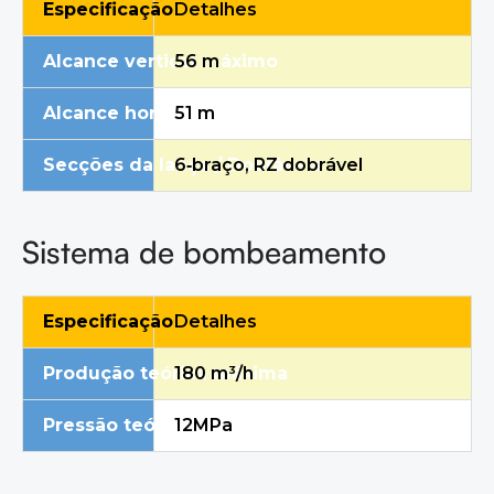
Especificação
Detalhes
Alcance vertical máximo
56 m
Alcance horizontal máximo
51 m
Secções da lança / Dobráveis
6
‑
braço, RZ dobrável
Sistema de bombeamento
Especificação
Detalhes
Produção teórica máxima
1
8
0 m³/h
Pressão teórica máxima
12
MPa