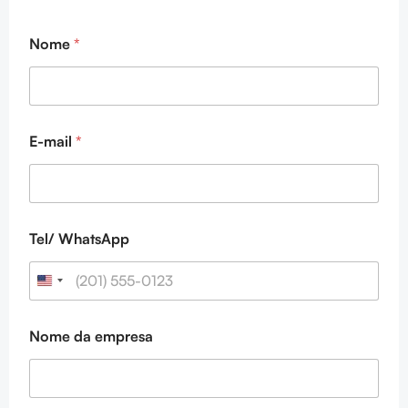
d
Nome
*
a
*
*
T
e
l
E-mail
*
/
Tel/ WhatsApp
Nome da empresa