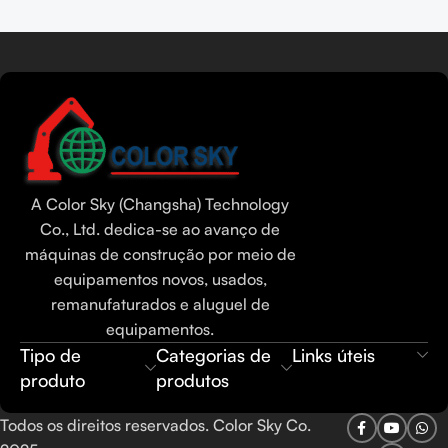
mãos, ano 2022
2021
Leia mais
Tamil
Urdu
Bengali
A Color Sky (Changsha) Technology
Hindi
Co., Ltd. dedica-se ao avanço de
máquinas de construção por meio de
Russian
equipamentos novos, usados,
Thai
remanufaturados e aluguel de
Vietnamese
equipamentos.
Tipo de
Categorias de
Links úteis
Indonesian
produto
produtos
Spanish
French
Todos os direitos reservados. Color Sky Co.