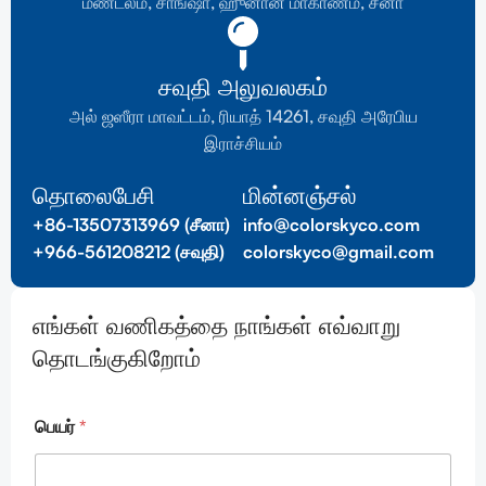
மண்டலம், சாங்ஷா, ஹுனான் மாகாணம், சீனா
சவுதி அலுவலகம்
அல் ஜஸீரா மாவட்டம், ரியாத் 14261, சவுதி அரேபிய
இராச்சியம்
தொலைபேசி
மின்னஞ்சல்
+86-13507313969 (சீனா)
info@colorskyco.com
+966-561208212 (சவுதி)
colorskyco@gmail.com
எங்கள் வணிகத்தை நாங்கள் எவ்வாறு
தொடங்குகிறோம்
T
பெயர்
*
e
l
/