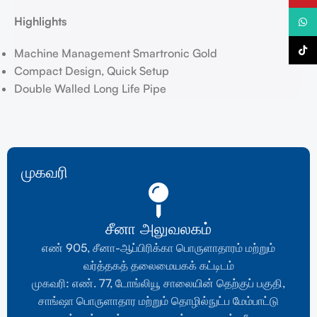
Highlights
வாட்ஸ்
டிக் டா
Machine Management Smartronic Gold
Compact Design, Quick Setup
Double Walled Long Life Pipe
முகவரி
சீனா அலுவலகம்
எண் 905, சீனா-ஆப்பிரிக்கா பொருளாதாரம் மற்றும்
வர்த்தகத் தலைமையகக் கட்டிடம்
முகவரி: எண். 77, டோங்லியூ சாலையின் தெற்குப் பகுதி,
சாங்ஷா பொருளாதார மற்றும் தொழில்நுட்ப மேம்பாட்டு