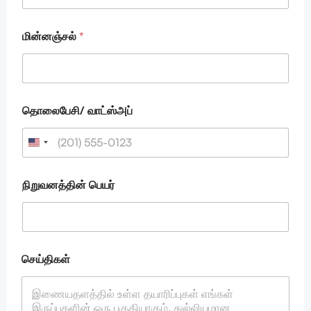
பெ
ய
ர்
மின்னஞ்சல்
*
*
தொலைபேசி/ வாட்ஸ்அப்
நிறுவனத்தின் பெயர்
செய்திகள்