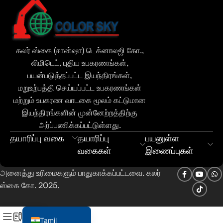
Urdu
Bengali
கலர் ஸ்கை (சான்ஷா) டெக்னாலஜி கோ.,
Hindi
லிமிடெட், புதிய உபகரணங்கள்,
Russian
பயன்படுத்தப்பட்ட இயந்திரங்கள்,
மறுஉற்பத்தி செய்யப்பட்ட உபகரணங்கள்
Portuguese
மற்றும் உபகரண வாடகை மூலம் கட்டுமான
Thai
இயந்திரங்களின் முன்னேற்றத்திற்கு
Vietnamese
அர்ப்பணிக்கப்பட்டுள்ளது.
தயாரிப்பு வகை
தயாரிப்பு
பயனுள்ள
Indonesian
வகைகள்
இணைப்புகள்
Spanish
French
அனைத்து உரிமைகளும் பாதுகாக்கப்பட்டவை. கலர்
ஸ்கை கோ. 2025.
Arabic
English
Tamil