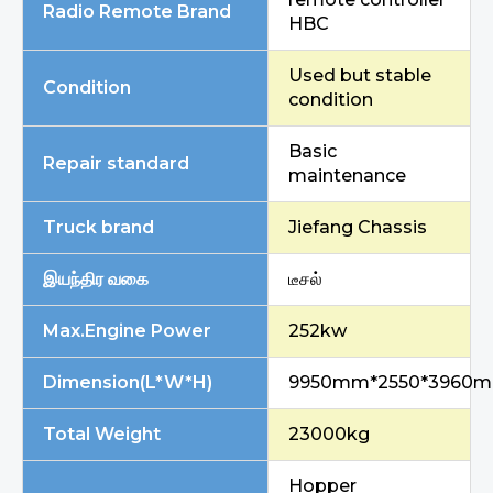
Radio Remote Brand
HBC
Used but stable
Condition
condition
Basic
Repair standard
maintenance
Truck brand
Jiefang Chassis
இயந்திர வகை
டீசல்
Max.Engine Power
252kw
Dimension(L*W*H)
9950mm*2550*3960
Total Weight
23000kg
Hopper