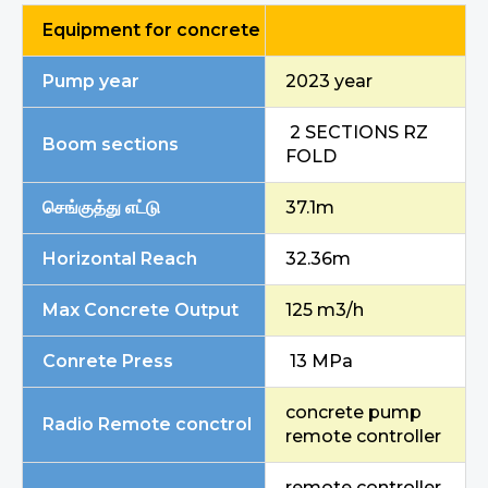
Equipment for concrete
Pump year
2023 year
2 SECTIONS RZ
Boom sections
FOLD
செங்குத்து எட்டு
37.1m
Horizontal Reach
32.36m
Max Concrete Output
125 m3/h
Conrete Press
13 MPa
concrete pump
Radio Remote conctrol
remote controller
remote controller