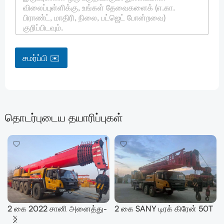
சமர்ப்பி ✉️
தொடர்புடைய தயாரிப்புகள்
2 கை 2022 சானி அனைத்து-
2 கை SANY டிரக் கிரேன் 50T
நிலப்பரப்பு கிரேன் 200T
SYM5420JQZ (STC500E5)