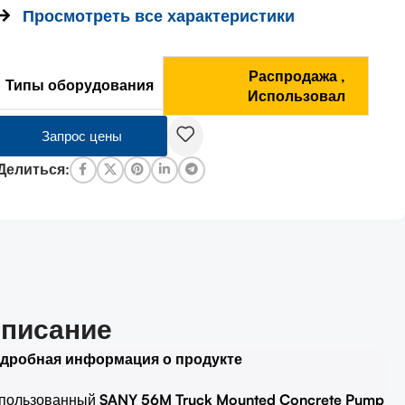
Просмотреть все характеристики
и
Распродажа
,
Типы оборудования
Использовал
Запрос цены
Делиться:
писание
дробная информация о продукте
пользованный
SANY 56M Truck Mounted Concrete Pump