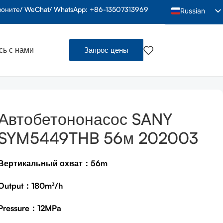
воните/ WeChat/ WhatsApp: +86-13507313969
Russian
English
Arabic
ь с нами
Запрос цены
French
Spanish
Indonesian
Vietnamese
Автобетононасос SANY
Thai
SYM5449THB 56м 202003
Portuguese
Hindi
Вертикальный охват
：
56m
Bengali
Output
：
180m³/h
Urdu
Pressure
：
12MPa
Tamil