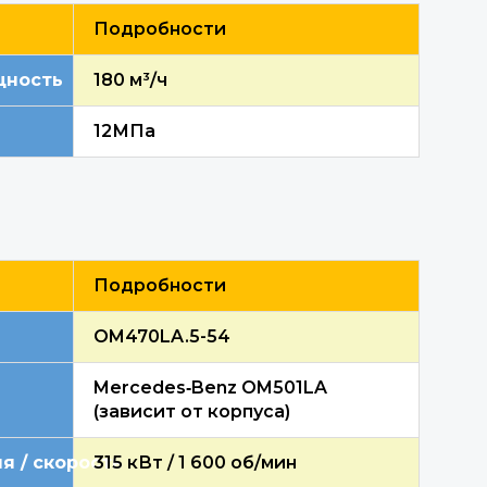
Подробности
щность
1
8
0 м³/ч
12
МПа
Подробности
OM470LA.5-54
Mercedes
‑
Benz OM501LA
(зависит от корпуса)
я / скорость
315 кВт / 1 600 об/мин