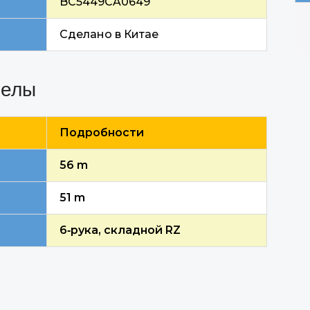
BC5449CA0649
Сделано в Китае
релы
Подробности
56 m
51 m
6
‑
рука, складной RZ