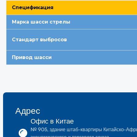
Спецификация
Марка шасси стрелы
Стандарт выбросов
Привод шасси
Адрес
Офис в Китае
№ 905, здание штаб-квартиры Китайско-Афр
экономического и торгового союза