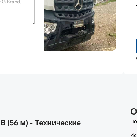
Детал
О
(56 м) - Технические
По
Ис