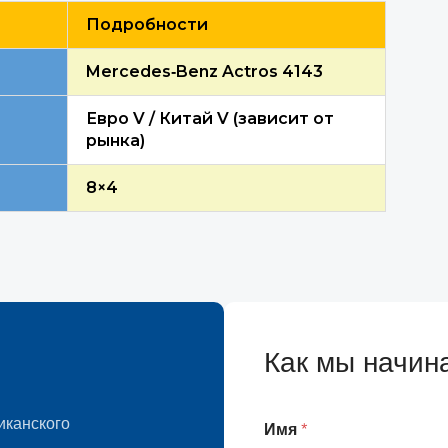
Подробности
Mercedes
‑
Benz Actros 4143
Евро V / Китай V (зависит от
рынка)
8
×
4
Как мы начин
иканского
Имя
*