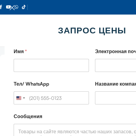
ЗАПРОС ЦЕНЫ
Главная
Автобетононасос
Автобетононасос SANY SYM54
Имя
*
Электронная по
Тел/ WhatsApp
Название компа
С
Сообщения
о
о
б
щ