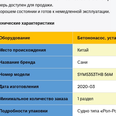
перь доступен для продажи.
хорошем состоянии и готов к немедленной эксплуатации.
хнические характеристики
Оборудование
Бетононасос, уст
Место происхождения
Китай
Название бренда
Сани
Номер модели
SYM5353THB 56M
Дата изготовления
2020-03
Минимальное количество заказа
1 раздел
Подробности упаковки
Судно типа «Рол-Ро