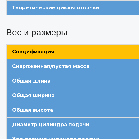
Теоретические циклы откачки
Вес и размеры
Спецификация
Снаряженная/пустая масса
Общая длина
Общая ширина
Общая высота
Диаметр цилиндра подачи