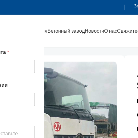
З
Главная
Продукция
Бетонный завод
Новости
О нас
Свяжитес
49THB 56м 202003
чта
*
нии