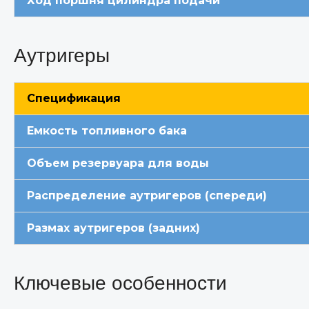
Ход поршня цилиндра подачи
Аутригеры
Спецификация
Емкость топливного бака
Объем резервуара для воды
Распределение аутригеров (спереди)
Размах аутригеров (задних)
Ключевые особенности