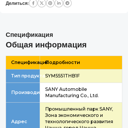
Делиться:
A
p
p
Спецификация
Общая информация
Спецификация
Подробности
Тип продукта
SYM5551THB1F
SANY Automobile
Производитель
Manufacturing Co., Ltd.
Промышленный парк SANY,
Зона экономического и
Адрес
технологического развития
Чанша, город Чанша,