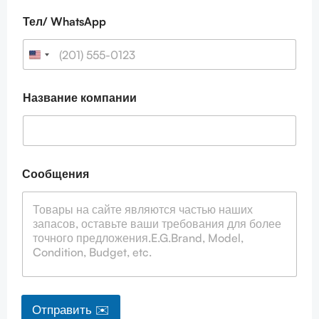
ч
т
Тел/ WhatsApp
а
С
о
о
б
Название компании
щ
е
н
и
я
Сообщения
Отправить ✉️