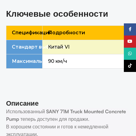
Ключевые особенности
Faceb
Спецификация
Подробности
YouTu
Стандарт выбросов
Китай VI
What
Максимальная скорость на дороге
90 км/ч
TikTo
Описание
Использованный
SANY
71M
Truck Mounted Concrete
P
ump
теперь доступен для продажи.
В хорошем состоянии и готов к немедленной
эксплуатации.