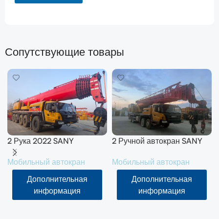
Сопутствующие товары
2 Рука 2022 SANY
2 Ручной автокран SANY
вездеходный кран 200T
50T SYM5420JQZ
Мобильный автокран
Мобильный автокран
SYM5556JQZ200C
(STC500E5) 2021
Дополнительная
Дополнительная
информация
информация