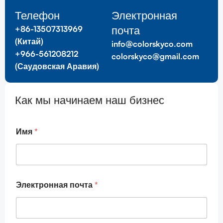
Телефон
Электронная
почта
+86-13507313969
(Китай)
info@colorskyco.com
+966-561208212
colorskyco@gmail.com
(Саудовская Аравия)
Как мы начинаем наш бизнес
С
Имя
*
о
о
б
щ
е
н
Электронная почта
*
и
я
п
о