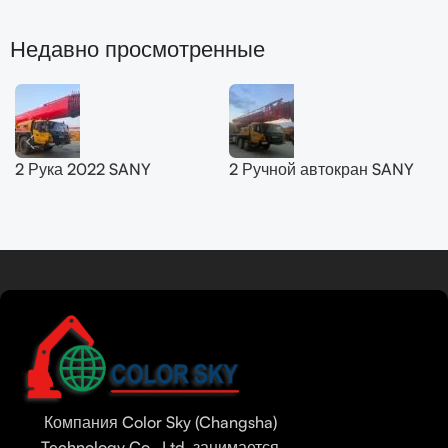
Недавно просмотренные
2 Рука 2022 SANY
2 Ручной автокран SANY
вездеходный кран 200T
50T SYM5420JQZ
SYM5556JQZ200C
(STC500E5) 2021
Читать далее
Tamil
Urdu
Bengali
Компания Color Sky (Changsha)
Hindi
Technology Co., Ltd. занимается