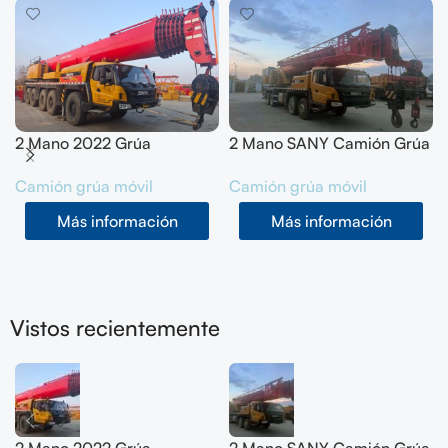
2 Mano 2022 Grúa
2 Mano SANY Camión Grúa
todoterreno SANY 200T
50T SYM5420JQZ
Camión grúa móvil
Camión grúa móvil
SYM5556JQZ200C
(STC500E5) 2021
Más información
Más información
Vistos recientemente
2 Mano 2022 Grúa
2 Mano SANY Camión Grúa