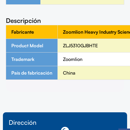
Descripción
Fabricante
Zoomlion Heavy Industry Scien
Product Model
ZLJ5310GJBHTE
Trademark
Zoomlion
País de fabricación
China
Dirección