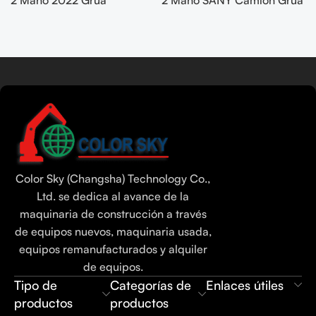
todoterreno SANY 200T
50T SYM5420JQZ
SYM5556JQZ200C
(STC500E5) 2021
Seguir leyendo
Tamil
Urdu
Bengali
Color Sky (Changsha) Technology Co.,
Hindi
Ltd. se dedica al avance de la
maquinaria de construcción a través
Russian
de equipos nuevos, maquinaria usada,
Portuguese
equipos remanufacturados y alquiler
Thai
de equipos.
Tipo de
Categorías de
Enlaces útiles
Vietnamese
productos
productos
Indonesian