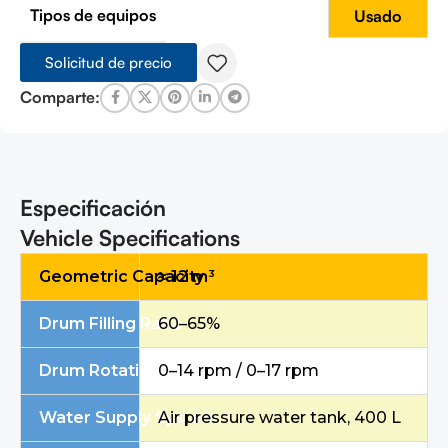
Tipos de equipos
Usado
Solicitud de precio
Comparte:
Especificación
Vehicle Specifications
Geometric Capacity
≈ 12 m³
Drum Filling Ratio
60–65%
Drum Rotation Speed (Charging / Discharging)
0–14 rpm / 0–17 rpm
Water Supply System
Air pressure water tank, 400 L