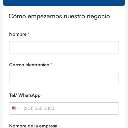
Cómo empezamos nuestro negocio
W
Nombre
*
h
a
t
s
A
p
Correo electrónico
*
p
N
o
m
b
r
Tel/ WhatsApp
e
L
a
y
o
Nombre de la empresa
u