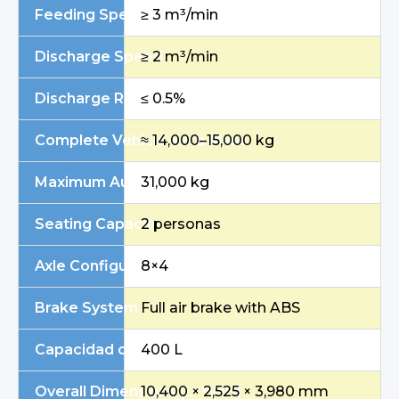
Feeding Speed
≥ 3 m³/min
Discharge Speed
≥ 2 m³/min
Discharge Residue Rate
≤ 0.5%
Complete Vehicle Kerb Mass
≈ 14,000–15,000 kg
Maximum Authorized Gross Mass
31,000 kg
Seating Capacity
2 personas
Axle Configuration
8×4
Brake System
Full air brake with ABS
Capacidad del depósito de combustible
400 L
Overall Dimensions (L×W×H)
10,400 × 2,525 × 3,980 mm