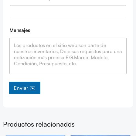
t
d
e
Mensajes
Enviar ✉️
Productos relacionados