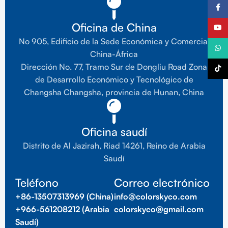
Faceb
Oficina de China
YouTu
No 905, Edificio de la Sede Económica y Comercial
What
China-África
Dirección No. 77, Tramo Sur de Dongliu Road Zona
TikTo
de Desarrollo Económico y Tecnológico de
Changsha Changsha, provincia de Hunan, China
Oficina saudí
Distrito de Al Jazirah, Riad 14261, Reino de Arabia
Saudí
Teléfono
Correo electrónico
+86-13507313969 (China)
info@colorskyco.com
+966-561208212 (Arabia
colorskyco@gmail.com
Saudí)