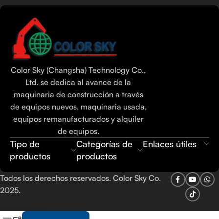
Tamil
Urdu
Bengali
Color Sky (Changsha) Technology Co.,
Hindi
Ltd. se dedica al avance de la
maquinaria de construcción a través
Russian
de equipos nuevos, maquinaria usada,
Portuguese
equipos remanufacturados y alquiler
Thai
de equipos.
Tipo de
Categorías de
Enlaces útiles
Vietnamese
productos
productos
Indonesian
French
Todos los derechos reservados. Color Sky Co.
2025.
Arabic
English