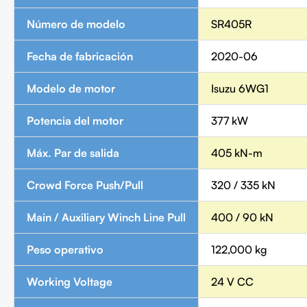
Número de modelo
SR405R
Fecha de fabricación
2020-06
Modelo de motor
Isuzu 6WG1
Potencia del motor
377 kW
Máx. Par de salida
405 kN-m
Crowd Force Push/Pull
320 / 335 kN
Main / Auxiliary Winch Line Pull
400 / 90 kN
Peso operativo
122,000 kg
Working Voltage
24 V CC