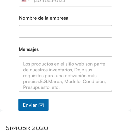
*
Nombre de la empresa
Mensajes
Enviar ✉️
Perforadora rotativa usada SANY
SR405R 2020