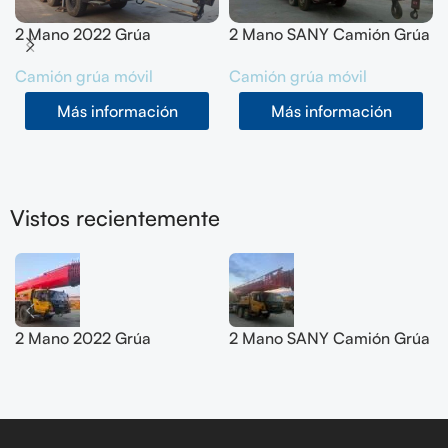
2 Mano 2022 Grúa
2 Mano SANY Camión Grúa
todoterreno SANY 200T
50T SYM5420JQZ
Camión grúa móvil
Camión grúa móvil
SYM5556JQZ200C
(STC500E5) 2021
Más información
Más información
Vistos recientemente
2 Mano 2022 Grúa
2 Mano SANY Camión Grúa
todoterreno SANY 200T
50T SYM5420JQZ
SYM5556JQZ200C
(STC500E5) 2021
Seguir leyendo