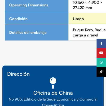
10,160 × 4,900 ×
Operating Dimensions
27,420 mm
Condición
Usado
Buque Roro, Buque
Detalles del embalaje
carga a granel
Faceb
YouTu
What
TikTo
Dirección
Oficina de China
No 905, Edificio de la Sede Económica y Comercial
China-África