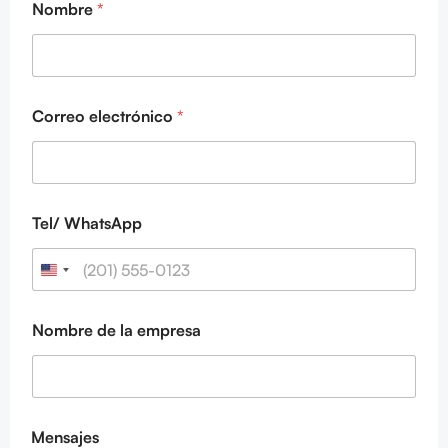
Nombre
*
e
C
o
m
p
a
Correo electrónico
*
n
y
*
C
o
r
Tel/ WhatsApp
r
e
o
Nombre de la empresa
Mensajes