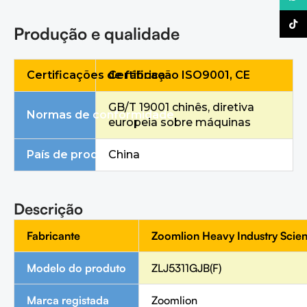
TikTo
Produção e qualidade
Certificações de fábrica
Certificação ISO9001, CE
GB/T 19001 chinês, diretiva
Normas de conformidade
europeia sobre máquinas
País de produção
China
Descrição
Fabricante
Zoomlion Heavy Industry Scien
Modelo do produto
ZLJ5311GJB(F)
Marca registada
Zoomlion