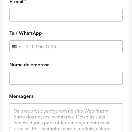
E-mail
*
Tel/ WhatsApp
Nome da empresa
M
Mensagens
e
s
s
a
g
e
s