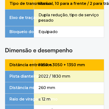
Tipo de transmissão
Manual, 10 para a frente / 2 para tr
Dupla redução, tipo de serviço
Eixo de tração
pesado
Bloqueio do diferencial
Equipado
Dimensão e desempenho
Distância entre eixos
1850 + 3050 + 1350 mm
Pista dianteira / traseira
2022 / 1830 mm
Distância mínima ao solo
260 mm
Raio de viragem mínimo
≤ 12 m