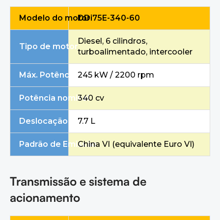
Modelo do motor
DDi75E-340-60
Diesel, 6 cilindros,
Tipo de motor
turboalimentado, intercooler
Máx. Potência líquida / Velocidade
245 kW / 2200 rpm
Potência nominal
340 cv
Deslocação
7.7 L
Padrão de Emissão
China VI (equivalente Euro VI)
Transmissão e sistema de
acionamento