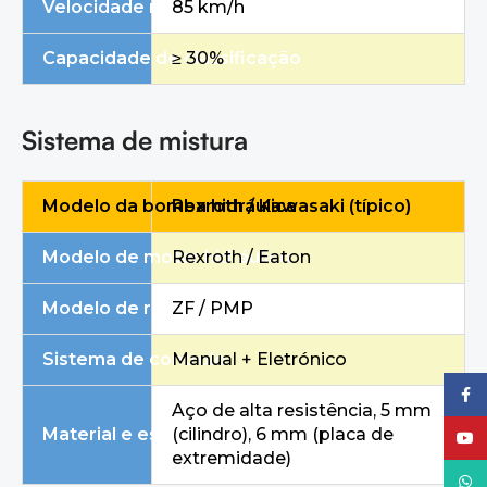
Velocidade máxima
85 km/h
Capacidade de classificação
≥ 30%
Sistema de mistura
Modelo da bomba hidráulica
Rexroth / Kawasaki (típico)
Modelo de motor hidráulico
Rexroth / Eaton
Modelo de redutor
ZF / PMP
Sistema de controlo
Manual + Eletrónico
Faceb
Aço de alta resistência, 5 mm
Material e espessura do tambor
(cilindro), 6 mm (placa de
YouTu
extremidade)
What