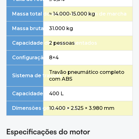
Massa total do veículo em ordem de marcha
≈ 14.000-15.000 kg
Massa bruta máxima autorizada
31.000 kg
Capacidade de lugares sentados
2 pessoas
Configuração do eixo
8×4
Travão pneumático completo
Sistema de travões
com ABS
Capacidade do tanque de combustível
400 L
Dimensões gerais (C×L×A)
10.400 × 2.525 × 3.980 mm
Especificações do motor