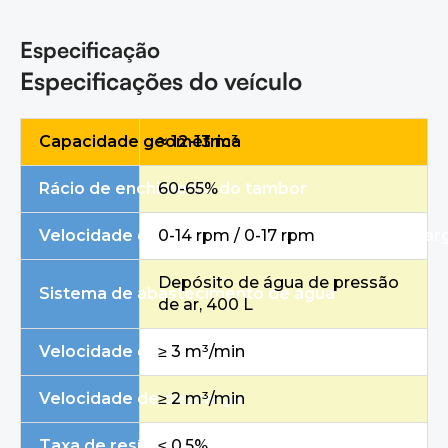
Especificação
Especificações do veículo
Capacidade geométrica
≈ 12-13 m³
Rácio de enchimento do tambor
60-65%
Velocidade de rotação do tambor (carga/descar
0-14 rpm / 0-17 rpm
Depósito de água de pressão
Sistema de abastecimento de água
de ar, 400 L
Velocidade de alimentação
≥ 3 m³/min
Velocidade de descarga
≥ 2 m³/min
Taxa de resíduos de descarga
≤ 0,5%