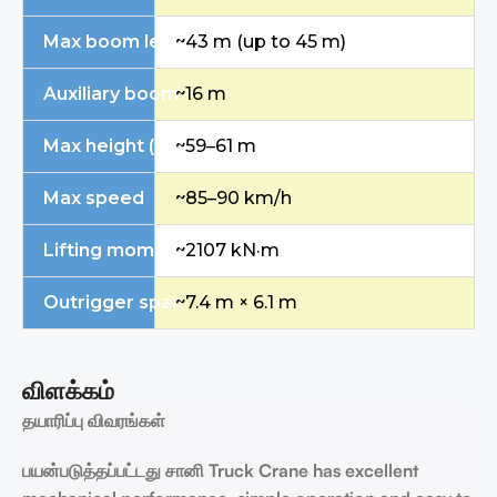
Max boom length
~43 m (up to 45 m)
Auxiliary boom
~16 m
Max height (with auxiliary boom)
~59–61 m
Max speed
~85–90 km/h
Lifting moment
~2107 kN·m
Outrigger span
~7.4 m × 6.1 m
விளக்கம்
தயாரிப்பு விவரங்கள்
பயன்படுத்தப்பட்டது
சானி
Truck Crane
has excellent