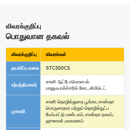
விவரக்குறிப்பு
பொதுவான தகவல்
விவரக்குறிப்பு
விவரங்கள்
தயாரிப்பு வகை
STC550C5
சானி ஆட்டோமொபைல்
உற்பத்தியாளர்
மானுஃபாக்ச்சரிங் கோ., லிமிடெட்.
சானி தொழில்துறை பூங்கா, சான்ஷா
பொருளாதார மற்றும் தொழில்நுட்ப
முகவரி
மேம்பாட்டு மண்டலம், சான்ஷா நகரம்,
ஹுனான் மாகாணம்