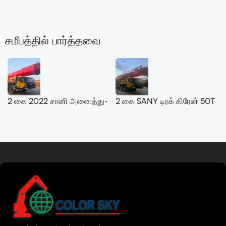
சமீபத்தில் பார்த்தவை
2 கை 2022 சானி அனைத்து-
2 கை SANY டிரக் கிரேன் 50T
நிலப்பரப்பு கிரேன் 200T
SYM5420JQZ (STC500E5)
SYM5556JQZ200C
2021
மேலும் படிக்கவும்
Urdu
Bengali