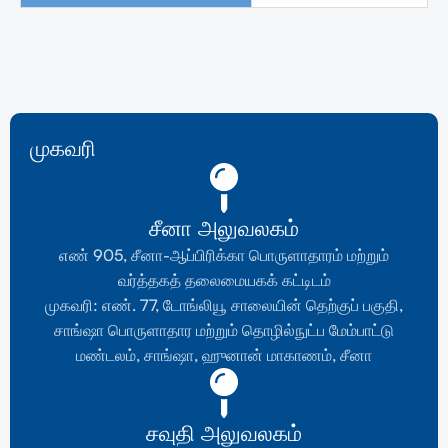
முகவரி
சீனா அலுவலகம்
எண் 905, சீனா-ஆப்பிரிக்கா பொருளாதாரம் மற்றும்
வர்த்தகத் தலைமையகக் கட்டிடம்
முகவரி: எண். 77, டோங்லியூ சாலையின் தெற்குப் பகுதி,
சாங்ஷா பொருளாதார மற்றும் தொழில்நுட்ப மேம்பாட்டு
மண்டலம், சாங்ஷா, ஹுனான் மாகாணம், சீனா
சவுதி அலுவலகம்