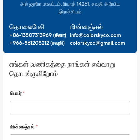
அல் ஜஸீரா மாவட்டம், ரியாத் 14261, சவுதி அரேபிய
இராச்சியம்
தொலைபேசி
மின்னஞ்சல்
+86-13507313969 (சீனா)
info@colorskyco.com
+966-561208212 (சவுதி)
colorskyco@gmail.com
எங்கள் வணிகத்தை நாங்கள் எவ்வாறு
தொடங்குகிறோம்
பெயர்
*
மின்னஞ்சல்
*