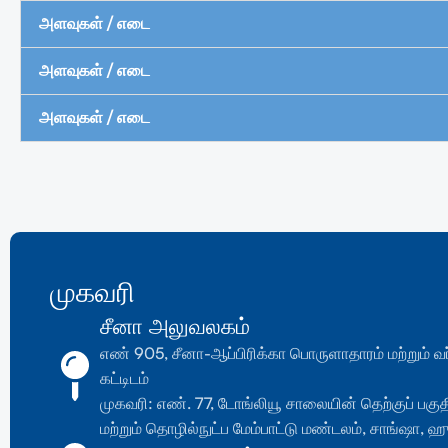
அளவுகள் / எடை
அளவுகள் / எடை
அளவுகள் / எடை
முகவரி
சீனா அலுவலகம்
எண் 905, சீனா-ஆப்பிரிக்கா பொருளாதாரம் மற்றும்
கட்டிடம்
முகவரி: எண். 77, டோங்லியூ சாலையின் தெற்குப் பக
மற்றும் தொழில்நுட்ப மேம்பாட்டு மண்டலம், சாங்ஷா,