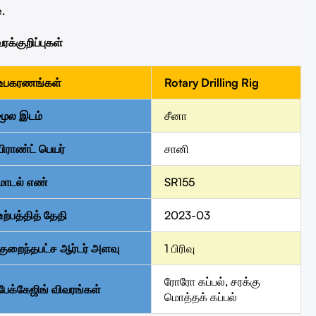
.
ரக்குறிப்புகள்
உபகரணங்கள்
Rotary Drilling Rig
மூல இடம்
சீனா
பிராண்ட் பெயர்
சானி
மாடல் எண்
SR155
உற்பத்தித் தேதி
2023-03
குறைந்தபட்ச ஆர்டர் அளவு
1 பிரிவு
ரோரோ கப்பல், சரக்கு
பேக்கேஜிங் விவரங்கள்
மொத்தக் கப்பல்