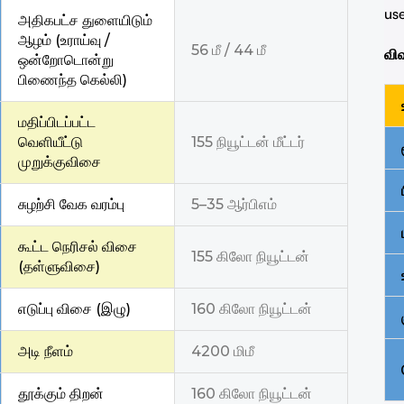
use
அதிகபட்ச துளையிடும்
ஆழம் (உராய்வு /
56 மீ / 44 மீ
விவ
ஒன்றோடொன்று
பிணைந்த கெல்லி)
மதிப்பிடப்பட்ட
வெளியீட்டு
155 நியூட்டன் மீட்டர்
முறுக்குவிசை
சுழற்சி வேக வரம்பு
5–35 ஆர்பிஎம்
கூட்ட நெரிசல் விசை
155 கிலோ நியூட்டன்
(தள்ளுவிசை)
எடுப்பு விசை (இழு)
160 கிலோ நியூட்டன்
அடி நீளம்
4200 மிமீ
தூக்கும் திறன்
160 கிலோ நியூட்டன்