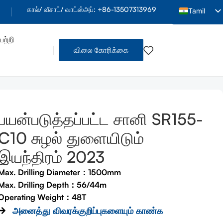
கால்/ வீசாட்/ வாட்ஸ்அப்: +86-13507313969
Tamil
English
ற்றி
Arabic
விலை கோரிக்கை
French
Spanish
Indonesian
Vietnamese
பயன்படுத்தப்பட்ட சானி SR155-
Thai
C10 சுழல் துளையிடும்
Portuguese
இயந்திரம் 2023
Russian
Max. Drilling Diameter：1500mm
Hindi
Max. Drilling Depth：56/44m
Bengali
Operating Weight：48T
Urdu
அனைத்து விவரக்குறிப்புகளையும் காண்க
 தகவல்