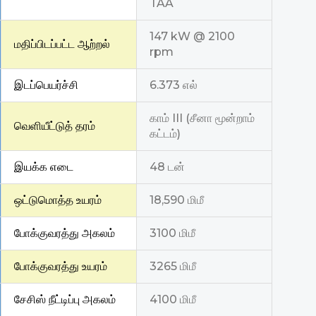
TAA
147 kW @ 2100
மதிப்பிடப்பட்ட ஆற்றல்
rpm
இடப்பெயர்ச்சி
6.373 எல்
காம் III (சீனா மூன்றாம்
வெளியீட்டுத் தரம்
கட்டம்)
இயக்க எடை
48 டன்
ஒட்டுமொத்த உயரம்
18,590 மிமீ
போக்குவரத்து அகலம்
3100 மிமீ
போக்குவரத்து உயரம்
3265 மிமீ
சேசிஸ் நீட்டிப்பு அகலம்
4100 மிமீ