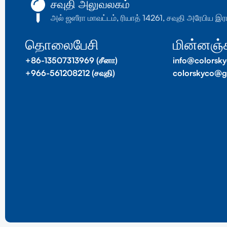
சவுதி அலுவலகம்
அல் ஜஸீரா மாவட்டம், ரியாத் 14261, சவுதி அரேபிய இர
தொலைபேசி
மின்னஞ்
+86-13507313969 (சீனா)
info@colorsk
+966-561208212 (சவுதி)
colorskyco@g