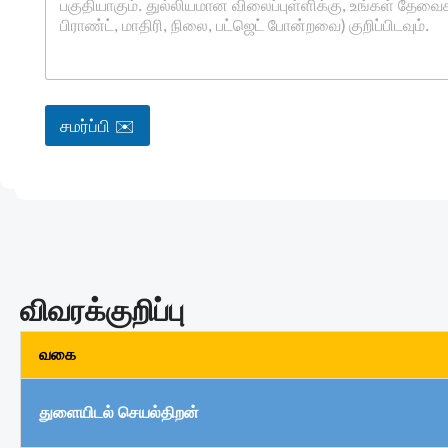
சமர்ப்பி ✉️
விவரக்குறிப்பு
வகை
துளையிடல் செயல்திறன்