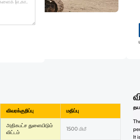
வ
தயா
விவரக்குறிப்பு
மதிப்பு
The
அதிகபட்ச துளையிடும்
1500 மிமீ
pe
விட்டம்
It 