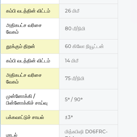
கம்பி வடத்தின் விட்டம்
26 மிமீ
அதிகபட்ச வரிசை
80 மீ/நிமி
வேகம்
தூக்கும் திறன்
60 கிலோ நியூட்டன்
கம்பி வடத்தின் விட்டம்
14 மிமீ
அதிகபட்ச வரிசை
75 மீ/நிமி
வேகம்
முன்னோக்கி /
5° / 90°
பின்னோக்கிச் சாய்வு
பக்கவாட்டுச் சாயல்
±3°
மித்சுபிஷி D06FRC-
மாடல்