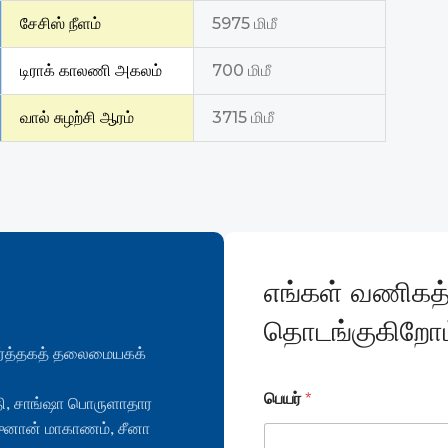
சேசிஸ் நீளம்
5975 மிமீ
டிராக் காலணி அகலம்
700 மிமீ
வால் சுழற்சி ஆரம்
3715 மிமீ
எங்கள் வணிகத்
தொடங்குகிறோம
 வர்த்தகத் தலைமையகக்
பெயர்
*
ுதி, சாங்ஷா பொருளாதார
 ஹுனான் மாகாணம், சீனா