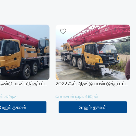
ண்டு பயன்படுத்தப்பட்ட
2022 ஆம் ஆண்டு பயன்படுத்தப்பட்ட
 கிரேன் 50T(STC500T5)
சானி 55T டிரக் கிரேன் (STC550C5)
க் கிரேன்
மொபைல் டிரக் கிரேன்
மேலும் தகவல்
மேலும் தகவல்