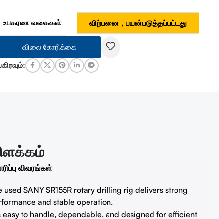
உபகரண வகைகள்
விற்பனை
,
பயன்படுத்தப்பட்டது
விலை கோரிக்கை
பகிரவும்:
ிளக்கம்
ரிப்பு விவரங்கள்
 used SANY SR155R rotary drilling rig delivers strong
rformance and stable operation.
is easy to handle, dependable, and designed for efficient