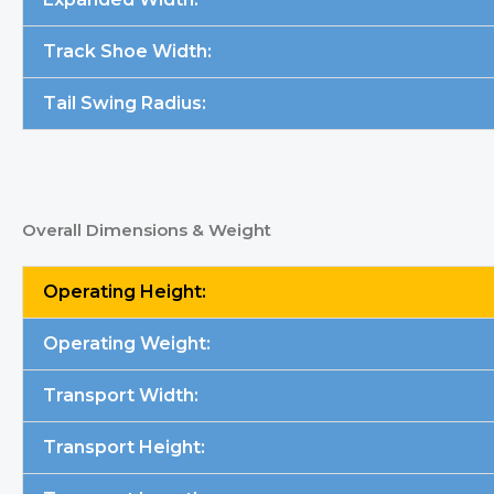
Track Shoe Width:
Tail Swing Radius:
Overall Dimensions & Weight
Operating Height:
Operating Weight:
Transport Width:
Transport Height: