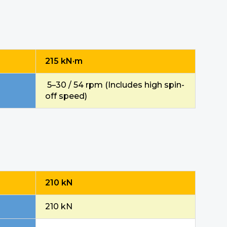
215 kN·m
5–30 / 54 rpm (Includes high spin-
off speed)
210 kN
210 kN