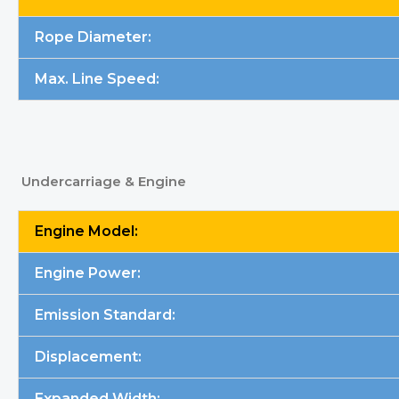
Rope Diameter:
Max. Line Speed:
Undercarriage & Engine
Engine Model:
Engine Power:
Emission Standard:
Displacement:
Expanded Width: